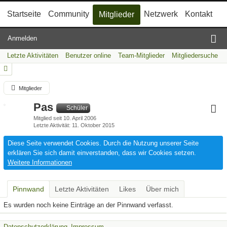
Startseite
Community
Netzwerk
Kontakt
Mitglieder
Anmelden
Letzte Aktivitäten
Benutzer online
Team-Mitglieder
Mitgliedersuche
Mitglieder
Pas
Schüler
Mitglied seit 10. April 2006
Letzte Aktivität
11. Oktober 2015
Diese Seite verwendet Cookies. Durch die Nutzung unserer Seite
erklären Sie sich damit einverstanden, dass wir Cookies setzen.
Weitere Informationen
Pinnwand
Letzte Aktivitäten
Likes
Über mich
Es wurden noch keine Einträge an der Pinnwand verfasst.
Datenschutzerklärung
Impressum