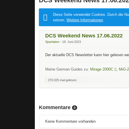
DCS Weekend News 17.06.202
Diese Seite verwendet Cookies. Durch die Nut
setzen.
Weitere Informationen
DCS Weekend News 17.06.2022
Spartiaten
18. Juni 2023
Der aktuelle DCS Newsletter kann hier gelesen w
Meine German Guides zu:
Mirage 2000C
,
MiG-2
270.025 mal gelesen
Kommentare
0
Keine Kommentare vorhanden