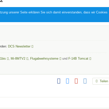
2
zung unserer Seite erklären Sie sich damit einverstanden, dass wir Cookies
erden:
DCS Newsletter
1bis
,
Mi-8MTV2
,
Flugabwehrsysteme
und
F-14B Tomcat
Teilen