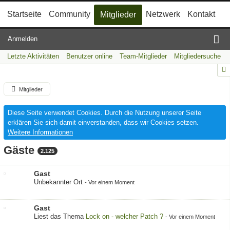
Startseite
Community
Netzwerk
Kontakt
Mitglieder
Anmelden
Letzte Aktivitäten
Benutzer online
Team-Mitglieder
Mitgliedersuche
Mitglieder
Diese Seite verwendet Cookies. Durch die Nutzung unserer Seite
erklären Sie sich damit einverstanden, dass wir Cookies setzen.
Weitere Informationen
Gäste
2.125
Gast
Unbekannter Ort
-
Vor einem Moment
Gast
Liest das Thema
Lock on - welcher Patch ?
-
Vor einem Moment