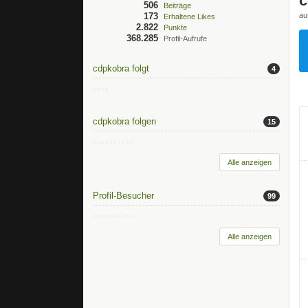
c
506
Beiträge
173
au
Erhaltene Likes
2.822
Punkte
368.285
Profil-Aufrufe
cdpkobra folgt
4
cdpkobra folgen
15
Alle anzeigen
Profil-Besucher
99
Alle anzeigen