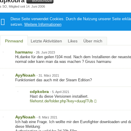
dpkobra
Bordschütze
s SO
Mitglied seit 14. Juni 2006
Diese Seite verwendet Cookies. Durch die Nutzung unserer Seite erklä
setzen.
Weitere Informationen
Pinnwand
Letzte Aktivitäten
Likes
Über mich
harmanu
-
26. Juni 2023
Hi,danke für den geilen f104 mod. Nach dem Installieren der neueste
normal oder kann man da was machen ? Gruss harmanu
AyyNoaah
-
31. März 2021
Funktioniert das auch mit der Steam Edition?
cdpkobra
-
5. April 2021
Hast du diese Versionen installiert.
filehorst.de/folder.php?key=duuqITUb
AyyNoaah
-
8. März 2021
Ich hab eine Frage. Ich wollte mir den Eurofighter downloaden und 
diese Meldung: