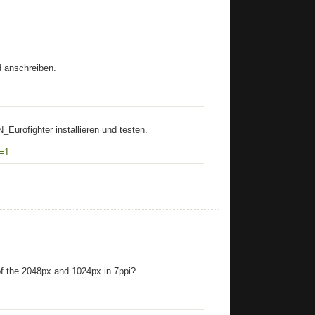
d anschreiben.
Eurofighter installieren und testen.
o=1
of the 2048px and 1024px in 7ppi?