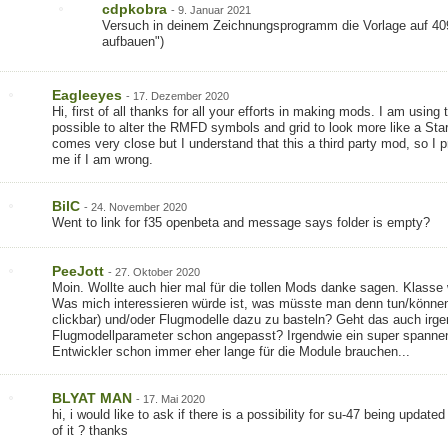
cdpkobra
-
9. Januar 2021
Versuch in deinem Zeichnungsprogramm die Vorlage auf 40
aufbauen")
Eagleeyes
-
17. Dezember 2020
Hi, first of all thanks for all your efforts in making mods. I am usin
possible to alter the RMFD symbols and grid to look more like a Sta
comes very close but I understand that this a third party mod, so I 
me if I am wrong.
BilC
-
24. November 2020
Went to link for f35 openbeta and message says folder is empty?
PeeJott
-
27. Oktober 2020
Moin. Wollte auch hier mal für die tollen Mods danke sagen. Klasse
Was mich interessieren würde ist, was müsste man denn tun/können
clickbar) und/oder Flugmodelle dazu zu basteln? Geht das auch irgen
Flugmodellparameter schon angepasst? Irgendwie ein super spannen
Entwickler schon immer eher lange für die Module brauchen...
BLYAT MAN
-
17. Mai 2020
hi, i would like to ask if there is a possibility for su-47 being updat
of it ? thanks