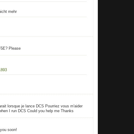
nicht mehr
 F5E? Please
1893
rait lorsque je lance DCS Pourriez vous m'aider
 when I run DCS Could you help me Thanks
 you soon!