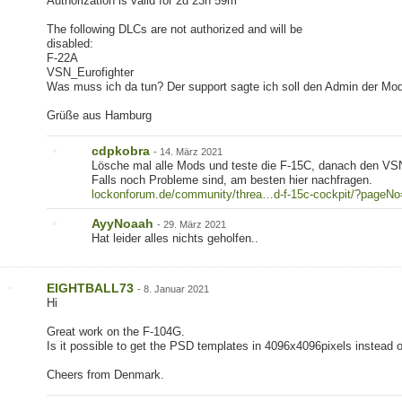
Authorization is valid for 2d 23h 59m
The following DLCs are not authorized and will be
disabled:
F-22A
VSN_Eurofighter
Was muss ich da tun? Der support sagte ich soll den Admin der Mo
Grüße aus Hamburg
cdpkobra
-
14. März 2021
Lösche mal alle Mods und teste die F-15C, danach den VSN_
Falls noch Probleme sind, am besten hier nachfragen.
lockonforum.de/community/threa…d-f-15c-cockpit/?pageN
AyyNoaah
-
29. März 2021
Hat leider alles nichts geholfen..
EIGHTBALL73
-
8. Januar 2021
Hi
Great work on the F-104G.
Is it possible to get the PSD templates in 4096x4096pixels instead 
Cheers from Denmark.