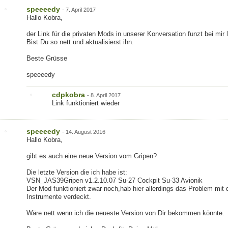
speeeedy
-
7. April 2017
Hallo Kobra,
der Link für die privaten Mods in unserer Konversation funzt bei mir l
Bist Du so nett und aktualisierst ihn.
Beste Grüsse
speeeedy
cdpkobra
-
8. April 2017
Link funktioniert wieder
speeeedy
-
14. August 2016
Hallo Kobra,
gibt es auch eine neue Version vom Gripen?
Die letzte Version die ich habe ist:
VSN_JAS39Gripen v1.2.10.07 Su-27 Cockpit Su-33 Avionik
Der Mod funktioniert zwar noch,hab hier allerdings das Problem mit 
Instrumente verdeckt.
Wäre nett wenn ich die neueste Version von Dir bekommen könnte.