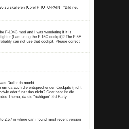
96 zu skalieren (Corel PHOTO-PAINT "Bild neu
g the F-104G mod and I was wondering if it is
rfighter (I am using the F-15C cockpit)? The F-5E
probably can not use that cockpit. Please correct
 was Du/Ihr da macht.
 um da auch die entsprechenden Cockpits (nicht
dwie oder funzt das nicht? Oder habt ihr die
des Thema, da die "richtigen" 3rd Party
ed to 2.5? or where can i found most recent version