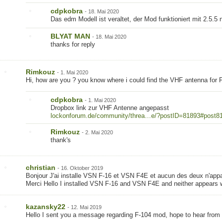
cdpkobra
-
18. Mai 2020
Das edm Modell ist veraltet, der Mod funktioniert mit 2.5.5 
BLYAT MAN
-
18. Mai 2020
thanks for reply
Rimkouz
-
1. Mai 2020
Hi, how are you ? you know where i could find the VHF antenna for
cdpkobra
-
1. Mai 2020
Dropbox link zur VHF Antenne angepasst
lockonforum.de/community/threa…e/?postID=81893#post8
Rimkouz
-
2. Mai 2020
thank's
christian
-
16. Oktober 2019
Bonjour J'ai installe VSN F-16 et VSN F4E et aucun des deux n'appa
Merci Hello I installed VSN F-16 and VSN F4E and neither appears
kazansky22
-
12. Mai 2019
Hello I sent you a message regarding F-104 mod, hope to hear from