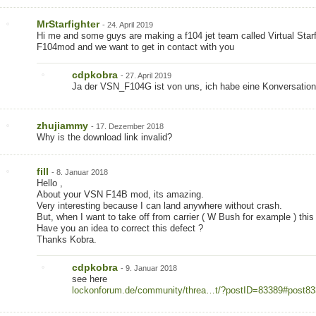
MrStarfighter
-
24. April 2019
Hi me and some guys are making a f104 jet team called Virtual Starf
F104mod and we want to get in contact with you
cdpkobra
-
27. April 2019
Ja der VSN_F104G ist von uns, ich habe eine Konversation m
zhujiammy
-
17. Dezember 2018
Why is the download link invalid?
fill
-
8. Januar 2018
Hello ,
About your VSN F14B mod, its amazing.
Very interesting because I can land anywhere without crash.
But, when I want to take off from carrier ( W Bush for example ) this
Have you an idea to correct this defect ?
Thanks Kobra.
cdpkobra
-
9. Januar 2018
see here
lockonforum.de/community/threa…t/?postID=83389#post8