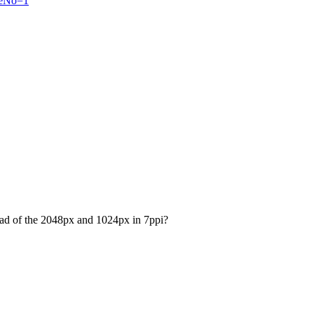
geNo=1
tead of the 2048px and 1024px in 7ppi?