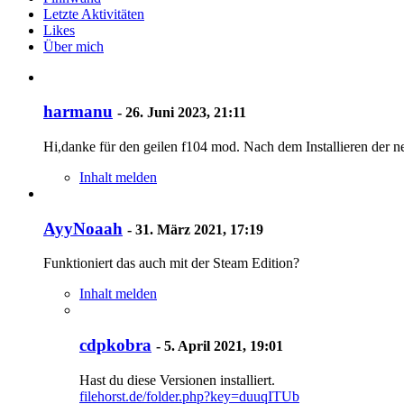
Letzte Aktivitäten
Likes
Über mich
harmanu
-
26. Juni 2023, 21:11
Hi,danke für den geilen f104 mod. Nach dem Installieren der 
Inhalt melden
AyyNoaah
-
31. März 2021, 17:19
Funktioniert das auch mit der Steam Edition?
Inhalt melden
cdpkobra
-
5. April 2021, 19:01
Hast du diese Versionen installiert.
filehorst.de/folder.php?key=duuqITUb