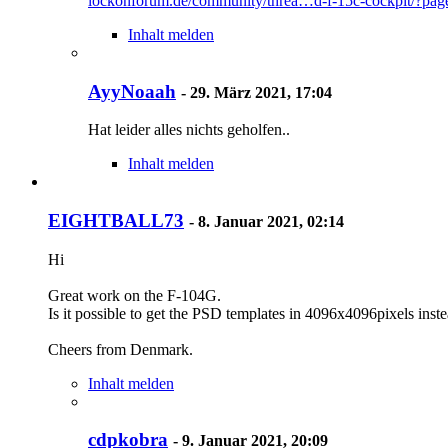
lockonforum.de/community/threa…d-f-15c-cockpit/?pa
Inhalt melden
AyyNoaah
-
29. März 2021, 17:04
Hat leider alles nichts geholfen..
Inhalt melden
EIGHTBALL73
-
8. Januar 2021, 02:14
Hi
Great work on the F-104G.
Is it possible to get the PSD templates in 4096x4096pixels ins
Cheers from Denmark.
Inhalt melden
cdpkobra
-
9. Januar 2021, 20:09