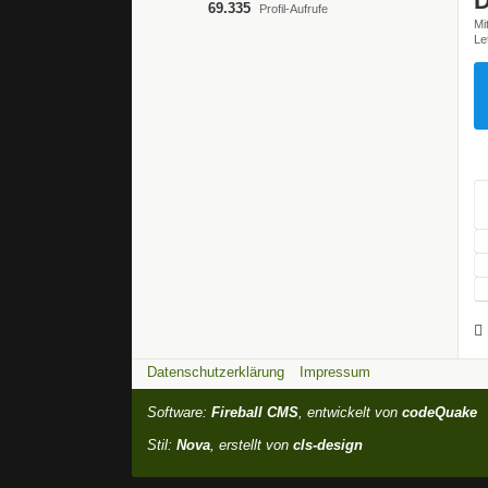
D
69.335
Profil-Aufrufe
Mi
Le
Datenschutzerklärung
Impressum
Software:
Fireball CMS
, entwickelt von
codeQuake
Stil:
Nova
, erstellt von
cls-design