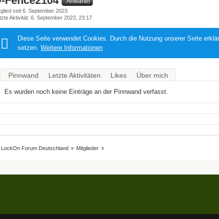
-Fence2104
Anwärter
tglied seit 6. September 2023
tzte Aktivität
6. September 2023, 23:17
Diese Seite verwendet Cookies. Durch die Nutzung unserer Seite erklä
setzen.
Weitere Informationen
Pinnwand
Letzte Aktivitäten
Likes
Über mich
Es wurden noch keine Einträge an der Pinnwand verfasst.
LockOn Forum Deutschland
»
Mitglieder
»