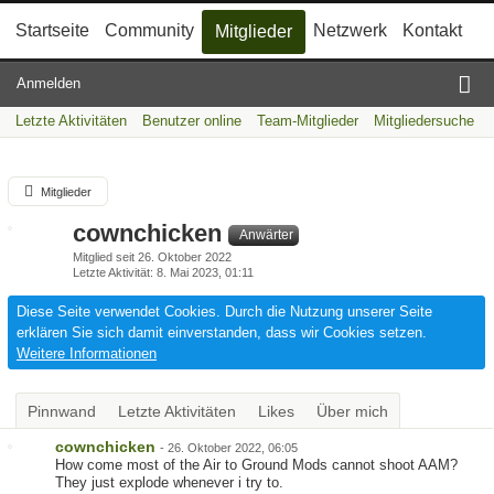
Startseite
Community
Netzwerk
Kontakt
Mitglieder
Anmelden
Letzte Aktivitäten
Benutzer online
Team-Mitglieder
Mitgliedersuche
Mitglieder
cownchicken
Anwärter
Mitglied seit 26. Oktober 2022
Letzte Aktivität
8. Mai 2023, 01:11
Diese Seite verwendet Cookies. Durch die Nutzung unserer Seite
erklären Sie sich damit einverstanden, dass wir Cookies setzen.
Weitere Informationen
Pinnwand
Letzte Aktivitäten
Likes
Über mich
cownchicken
-
26. Oktober 2022, 06:05
How come most of the Air to Ground Mods cannot shoot AAM?
They just explode whenever i try to.