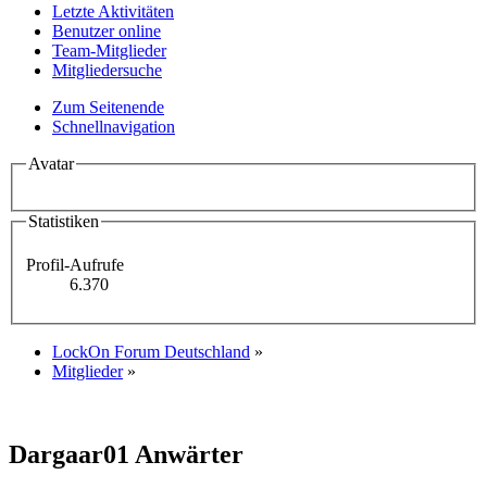
Letzte Aktivitäten
Benutzer online
Team-Mitglieder
Mitgliedersuche
Zum Seitenende
Schnellnavigation
Avatar
Statistiken
Profil-Aufrufe
6.370
LockOn Forum Deutschland
»
Mitglieder
»
Dargaar01
Anwärter