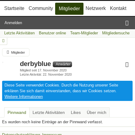
Startseite
Community
Netzwerk
Kontakt
Mitglieder
Anmelden
Letzte Aktivitäten
Benutzer online
Team-Mitglieder
Mitgliedersuche
Mitglieder
derbyblue
Anwärter
Mitglied seit 17. November 2020
Letzte Aktivität
22. November 2020
Diese Seite verwendet Cookies. Durch die Nutzung unserer Seite
erklären Sie sich damit einverstanden, dass wir Cookies setzen.
Weitere Informationen
Pinnwand
Letzte Aktivitäten
Likes
Über mich
Es wurden noch keine Einträge an der Pinnwand verfasst.
Datenschutzerklärung
Impressum