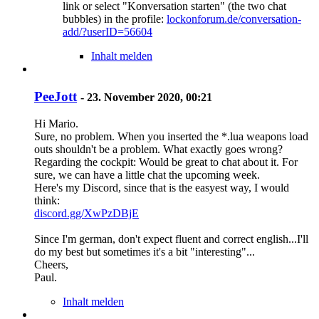
link or select "Konversation starten" (the two chat
bubbles) in the profile:
lockonforum.de/conversation-
add/?userID=56604
Inhalt melden
PeeJott
-
23. November 2020, 00:21
Hi Mario.
Sure, no problem. When you inserted the *.lua weapons load
outs shouldn't be a problem. What exactly goes wrong?
Regarding the cockpit: Would be great to chat about it. For
sure, we can have a little chat the upcoming week.
Here's my Discord, since that is the easyest way, I would
think:
discord.gg/XwPzDBjE
Since I'm german, don't expect fluent and correct english...I'll
do my best but sometimes it's a bit "interesting"...
Cheers,
Paul.
Inhalt melden