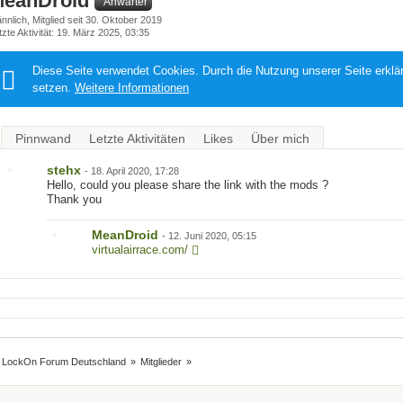
MeanDroid
Anwärter
nnlich
Mitglied seit 30. Oktober 2019
tzte Aktivität
19. März 2025, 03:35
Diese Seite verwendet Cookies. Durch die Nutzung unserer Seite erklä
setzen.
Weitere Informationen
Pinnwand
Letzte Aktivitäten
Likes
Über mich
stehx
-
18. April 2020, 17:28
Hello, could you please share the link with the mods ?
Thank you
MeanDroid
-
12. Juni 2020, 05:15
virtualairrace.com/
LockOn Forum Deutschland
»
Mitglieder
»