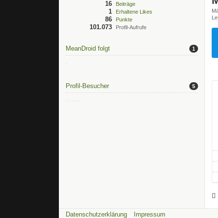
16
Beiträge
1
Mä
Erhaltene Likes
Le
86
Punkte
101.073
Profil-Aufrufe
MeanDroid folgt
1
Profil-Besucher
5
Datenschutzerklärung
Impressum