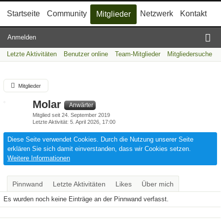
Startseite
Community
Netzwerk
Kontakt
Mitglieder
Anmelden
Letzte Aktivitäten
Benutzer online
Team-Mitglieder
Mitgliedersuche
Mitglieder
Molar
Anwärter
Mitglied seit 24. September 2019
Letzte Aktivität
5. April 2026, 17:00
Diese Seite verwendet Cookies. Durch die Nutzung unserer Seite
erklären Sie sich damit einverstanden, dass wir Cookies setzen.
Weitere Informationen
Pinnwand
Letzte Aktivitäten
Likes
Über mich
Es wurden noch keine Einträge an der Pinnwand verfasst.