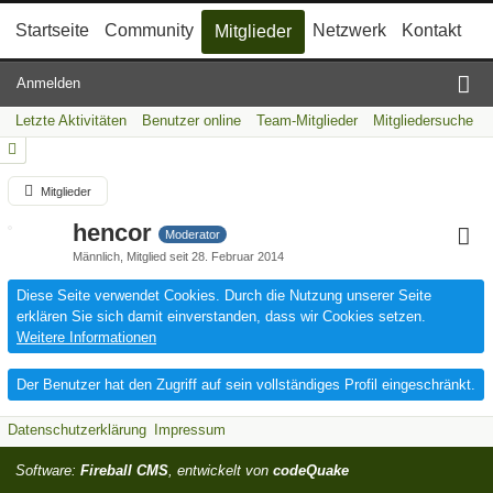
Startseite
Community
Netzwerk
Kontakt
Mitglieder
Anmelden
Letzte Aktivitäten
Benutzer online
Team-Mitglieder
Mitgliedersuche
Mitglieder
hencor
Moderator
Männlich
Mitglied seit 28. Februar 2014
Diese Seite verwendet Cookies. Durch die Nutzung unserer Seite
erklären Sie sich damit einverstanden, dass wir Cookies setzen.
Weitere Informationen
Der Benutzer hat den Zugriff auf sein vollständiges Profil eingeschränkt.
Datenschutzerklärung
Impressum
Software:
Fireball CMS
, entwickelt von
codeQuake