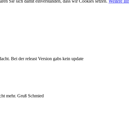
ären Sie sich damit einverstanden, dass wir Cookies setzen.
Weitere In
dacht. Bei der releast Version gabs kein update
icht mehr. Gruß Schmied