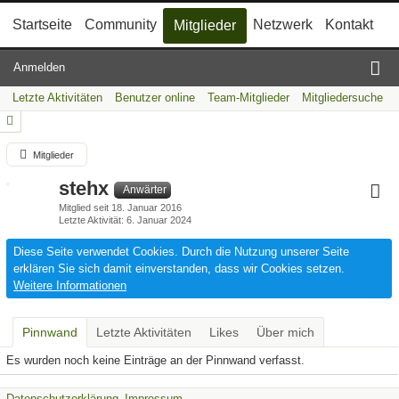
Startseite
Community
Netzwerk
Kontakt
Mitglieder
Anmelden
Letzte Aktivitäten
Benutzer online
Team-Mitglieder
Mitgliedersuche
Mitglieder
stehx
Anwärter
Mitglied seit 18. Januar 2016
Letzte Aktivität
6. Januar 2024
Diese Seite verwendet Cookies. Durch die Nutzung unserer Seite
erklären Sie sich damit einverstanden, dass wir Cookies setzen.
Weitere Informationen
Pinnwand
Letzte Aktivitäten
Likes
Über mich
Es wurden noch keine Einträge an der Pinnwand verfasst.
Datenschutzerklärung
Impressum