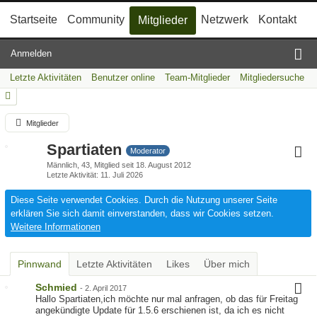
Startseite
Community
Netzwerk
Kontakt
Mitglieder
Anmelden
Letzte Aktivitäten
Benutzer online
Team-Mitglieder
Mitgliedersuche
Mitglieder
Spartiaten
Moderator
Männlich
43
Mitglied seit 18. August 2012
Letzte Aktivität
11. Juli 2026
Diese Seite verwendet Cookies. Durch die Nutzung unserer Seite
erklären Sie sich damit einverstanden, dass wir Cookies setzen.
Weitere Informationen
Pinnwand
Letzte Aktivitäten
Likes
Über mich
Schmied
-
2. April 2017
Hallo Spartiaten,ich möchte nur mal anfragen, ob das für Freitag
angekündigte Update für 1.5.6 erschienen ist, da ich es nicht