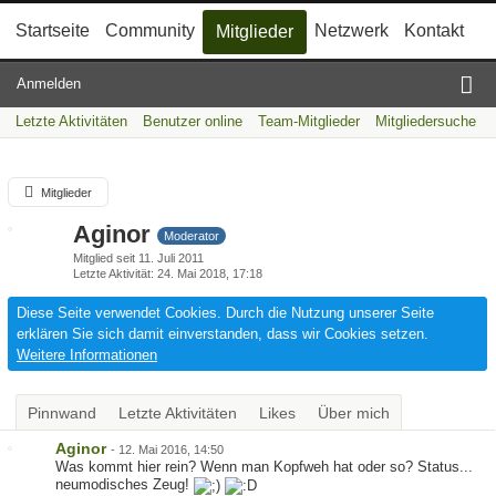
Startseite
Community
Netzwerk
Kontakt
Mitglieder
Anmelden
Letzte Aktivitäten
Benutzer online
Team-Mitglieder
Mitgliedersuche
Mitglieder
Aginor
Moderator
Mitglied seit 11. Juli 2011
Letzte Aktivität
24. Mai 2018, 17:18
Diese Seite verwendet Cookies. Durch die Nutzung unserer Seite
erklären Sie sich damit einverstanden, dass wir Cookies setzen.
Weitere Informationen
Pinnwand
Letzte Aktivitäten
Likes
Über mich
Aginor
-
12. Mai 2016, 14:50
Was kommt hier rein? Wenn man Kopfweh hat oder so? Status...
neumodisches Zeug!