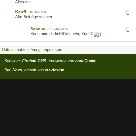
Alles gut.
Kaufi
-
16. Mai 2016
Alte Beiträge suchen
Sascha
-
16. Mai 2016
Kann man dir behilflich sein, Kaufi?
Datenschutzerklärung
Impressum
Software:
Fireball CMS
, entwickelt von
codeQuake
Stil:
Nova
, erstellt von
cls-design