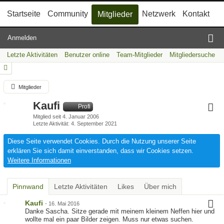
Startseite
Community
Netzwerk
Kontakt
Mitglieder
Anmelden
Letzte Aktivitäten
Benutzer online
Team-Mitglieder
Mitgliedersuche
Mitglieder
Kaufi
Profi
Mitglied seit 4. Januar 2006
Letzte Aktivität
4. September 2021
Diese Seite verwendet Cookies. Durch die Nutzung unserer Seite
erklären Sie sich damit einverstanden, dass wir Cookies setzen.
Weitere Informationen
Pinnwand
Letzte Aktivitäten
Likes
Über mich
Kaufi
-
16. Mai 2016
Danke Sascha. Sitze gerade mit meinem kleinem Neffen hier und
wollte mal ein paar Bilder zeigen. Muss nur etwas suchen.