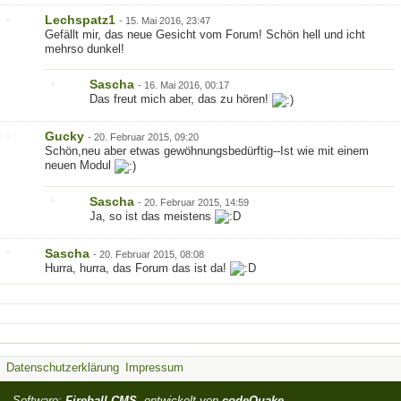
Lechspatz1
-
15. Mai 2016, 23:47
Gefällt mir, das neue Gesicht vom Forum! Schön hell und icht
mehrso dunkel!
Sascha
-
16. Mai 2016, 00:17
Das freut mich aber, das zu hören!
Gucky
-
20. Februar 2015, 09:20
Schön,neu aber etwas gewöhnungsbedürftig--Ist wie mit einem
neuen Modul
Sascha
-
20. Februar 2015, 14:59
Ja, so ist das meistens
Sascha
-
20. Februar 2015, 08:08
Hurra, hurra, das Forum das ist da!
Datenschutzerklärung
Impressum
Software:
Fireball CMS
, entwickelt von
codeQuake