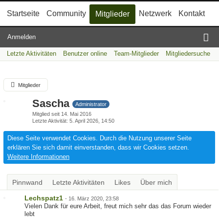
Startseite
Community
Netzwerk
Kontakt
Mitglieder
Anmelden
Letzte Aktivitäten
Benutzer online
Team-Mitglieder
Mitgliedersuche
Mitglieder
Sascha
Administrator
Mitglied seit 14. Mai 2016
Letzte Aktivität
5. April 2026, 14:50
Diese Seite verwendet Cookies. Durch die Nutzung unserer Seite
erklären Sie sich damit einverstanden, dass wir Cookies setzen.
Weitere Informationen
Pinnwand
Letzte Aktivitäten
Likes
Über mich
Lechspatz1
-
16. März 2020, 23:58
Vielen Dank für eure Arbeit, freut mich sehr das das Forum wieder
lebt