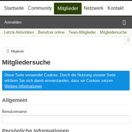
Startseite
Community
Netzwerk
Kontakt
Mitglieder
Anmelden
Letzte Aktivitäten
Benutzer online
Team-Mitglieder
Mitgliedersuche
Mitglieder
Mitgliedersuche
Diese Seite verwendet Cookies. Durch die Nutzung unserer Seite
erklären Sie sich damit einverstanden, dass wir Cookies setzen.
Weitere Informationen
Allgemein
Benutzername
Persönliche Informationen