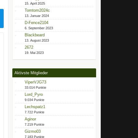
15. April 2025
Tomtom2024c
13. Januar 2024
D-Fence2104
6. September 2023
Blackbeard
13. August 2023
2672
19. Mai 2023
Aktivste Mitglieder
ViperVJG73
33.014 Punkte
Lord_Pyro
9.034 Punkte
Lechspatz1
7.722 Punkte
Aginor
7.219 Punkte
Gizmo03
7.183 Punkte