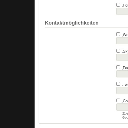
„Hob
Kontaktmöglichkeiten
„Web
„Sky
„Fac
„Twi
„Goo
21-
Goog