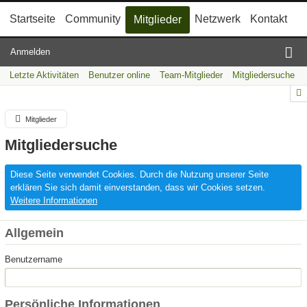
Startseite
Community
Netzwerk
Kontakt
Mitglieder
Anmelden
Letzte Aktivitäten
Benutzer online
Team-Mitglieder
Mitgliedersuche
Mitglieder
Mitgliedersuche
Diese Seite verwendet Cookies. Durch die Nutzung unserer Seite
erklären Sie sich damit einverstanden, dass wir Cookies setzen.
Weitere Informationen
Allgemein
Benutzername
Persönliche Informationen