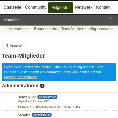
Startseite
Community
Netzwerk
Kontakt
Mitglieder
Anmelden
Letzte Aktivitäten
Benutzer online
Team-Mitglieder
Mitgliedersuche
Mitglieder
Team-Mitglieder
Diese Seite verwendet Cookies. Durch die Nutzung unserer Seite
erklären Sie sich damit einverstanden, dass wir Cookies setzen.
Weitere Informationen
Administratoren
2
Helifan123
Administrator
Mitglied seit 29. Juni 2011
Beiträge
779
Erhaltene Likes
37
Punkte
4.262
Sascha
Administrator