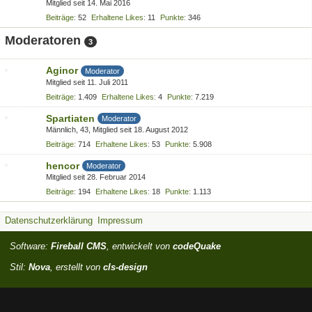
Mitglied seit 14. Mai 2016
Beiträge
52
Erhaltene Likes
11
Punkte
346
Moderatoren
3
Aginor
Moderator
Mitglied seit 11. Juli 2011
Beiträge
1.409
Erhaltene Likes
4
Punkte
7.219
Spartiaten
Moderator
Männlich
43
Mitglied seit 18. August 2012
Beiträge
714
Erhaltene Likes
53
Punkte
5.908
hencor
Moderator
Mitglied seit 28. Februar 2014
Beiträge
194
Erhaltene Likes
18
Punkte
1.113
Datenschutzerklärung
Impressum
Software:
Fireball CMS
, entwickelt von
codeQuake
Stil:
Nova
, erstellt von
cls-design