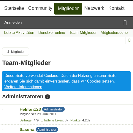
Startseite
Community
Netzwerk
Kontakt
Mitglieder
Anmelden
Letzte Aktivitäten
Benutzer online
Team-Mitglieder
Mitgliedersuche
Mitglieder
Team-Mitglieder
Diese Seite verwendet Cookies. Durch die Nutzung unserer Seite
erklären Sie sich damit einverstanden, dass wir Cookies setzen.
Weitere Informationen
Administratoren
2
Helifan123
Administrator
Mitglied seit 29. Juni 2011
Beiträge
779
Erhaltene Likes
37
Punkte
4.262
Sascha
Administrator