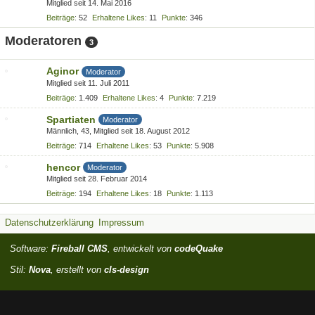
Mitglied seit 14. Mai 2016
Beiträge
52
Erhaltene Likes
11
Punkte
346
Moderatoren
3
Aginor
Moderator
Mitglied seit 11. Juli 2011
Beiträge
1.409
Erhaltene Likes
4
Punkte
7.219
Spartiaten
Moderator
Männlich
43
Mitglied seit 18. August 2012
Beiträge
714
Erhaltene Likes
53
Punkte
5.908
hencor
Moderator
Mitglied seit 28. Februar 2014
Beiträge
194
Erhaltene Likes
18
Punkte
1.113
Datenschutzerklärung
Impressum
Software:
Fireball CMS
, entwickelt von
codeQuake
Stil:
Nova
, erstellt von
cls-design