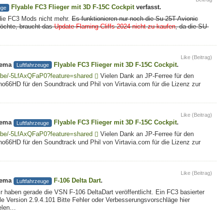
Flyable FC3 Flieger mit 3D F-15C Cockpit
verfasst.
uge
 die FC3 Mods nicht mehr.
Es funktionieren nur noch die Su-25T Avionic
möchte, braucht das
Update Flaming Cliffs 2024 nicht zu kaufen
, da die SU-
Like (Beitrag)
hema
Flyable FC3 Flieger mit 3D F-15C Cockpit
.
Luftfahrzeuge
.be/-5LfAxQFaP0?feature=shared
Vielen Dank an JP-Ferree für den
lino66HD für den Soundtrack und Phil von Virtavia.com für die Lizenz zur
Like (Beitrag)
hema
Flyable FC3 Flieger mit 3D F-15C Cockpit
.
Luftfahrzeuge
.be/-5LfAxQFaP0?feature=shared
Vielen Dank an JP-Ferree für den
lino66HD für den Soundtrack und Phil von Virtavia.com für die Lizenz zur
Like (Beitrag)
hema
F-106 Delta Dart
.
Luftfahrzeuge
aben gerade die VSN F-106 DeltaDart veröffentlicht. Ein FC3 basierter
 Version 2.9.4.101 Bitte Fehler oder Verbesserungsvorschläge hier
ielen…