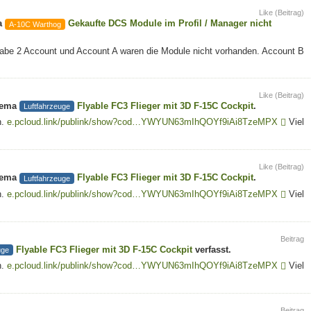
Like (Beitrag)
a
Gekaufte DCS Module im Profil / Manager nicht
A-10C Warthog
Habe 2 Account und Account A waren die Module nicht vorhanden. Account B
Like (Beitrag)
hema
Flyable FC3 Flieger mit 3D F-15C Cockpit
.
Luftfahrzeuge
n.
e.pcloud.link/publink/show?cod…YWYUN63mIhQOYf9iAi8TzeMPX
Viel
Like (Beitrag)
hema
Flyable FC3 Flieger mit 3D F-15C Cockpit
.
Luftfahrzeuge
n.
e.pcloud.link/publink/show?cod…YWYUN63mIhQOYf9iAi8TzeMPX
Viel
Beitrag
Flyable FC3 Flieger mit 3D F-15C Cockpit
verfasst.
uge
n.
e.pcloud.link/publink/show?cod…YWYUN63mIhQOYf9iAi8TzeMPX
Viel
Beitrag