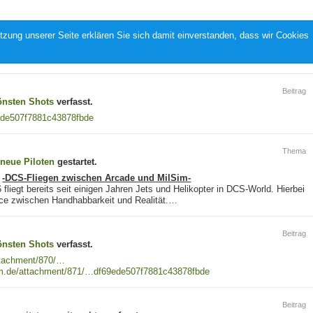
zung unserer Seite erklären Sie sich damit einverstanden, dass wir Cookies
Beitrag
önsten Shots
verfasst.
ede507f7881c43878fbde
Thema
neue Piloten
gestartet.
-DCS-Fliegen zwischen Arcade und MilSim-
liegt bereits seit einigen Jahren Jets und Helikopter in DCS-World. Hierbei
ance zwischen Handhabbarkeit und Realität.…
Beitrag
önsten Shots
verfasst.
ttachment/870/…
m.de/attachment/871/…df69ede507f7881c43878fbde
Beitrag