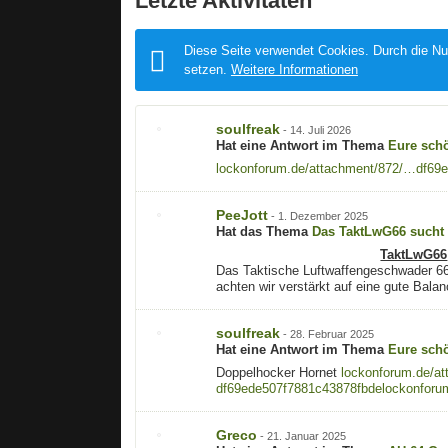
Letzte Aktivitäten
Diese Seite verwendet Cookies. Durch die Nut
setzen.
Weitere Informationen
soulfreak
-
14. Juli 2026
Hat eine Antwort im Thema
Eure sch
lockonforum.de/attachment/872/…df69
PeeJott
-
1. Dezember 2025
Hat das Thema
Das TaktLwG66 sucht 
TaktLwG66
Das Taktische Luftwaffengeschwader 66 f
achten wir verstärkt auf eine gute Bal
soulfreak
-
28. Februar 2025
Hat eine Antwort im Thema
Eure sch
Doppelhocker Hornet
lockonforum.de/a
df69ede507f7881c43878fbde
lockonforu
Greco
-
21. Januar 2025