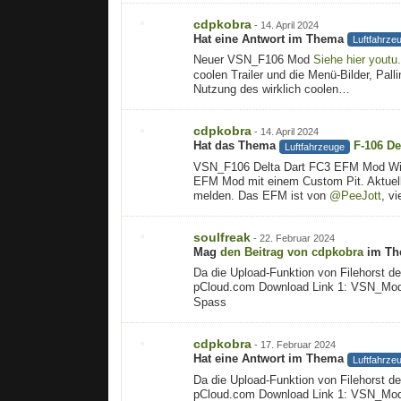
cdpkobra
-
14. April 2024
Hat eine Antwort im Thema
Luftfahrze
Neuer VSN_F106 Mod
Siehe hier
youtu
coolen Trailer und die Menü-Bilder, Pal
Nutzung des wirklich coolen…
cdpkobra
-
14. April 2024
Hat das Thema
F-106 De
Luftfahrzeuge
VSN_F106 Delta Dart FC3 EFM Mod Wir h
EFM Mod mit einem Custom Pit. Aktuelle
melden. Das EFM ist von
@PeeJott
, v
soulfreak
-
22. Februar 2024
Mag
den Beitrag von
cdpkobra
im T
Da die Upload-Funktion von Filehorst d
pCloud.com Download Link 1: VSN_Mo
Spass
cdpkobra
-
17. Februar 2024
Hat eine Antwort im Thema
Luftfahrze
Da die Upload-Funktion von Filehorst d
pCloud.com Download Link 1: VSN_Mo