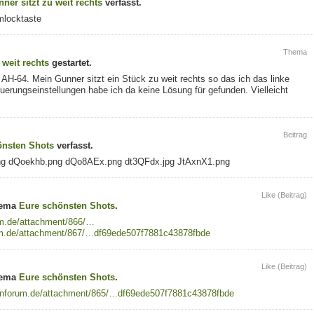
ner sitzt zu weit rechts
verfasst.
mlocktaste
Thema
 weit rechts
gestartet.
AH-64. Mein Gunner sitzt ein Stück zu weit rechts so das ich das linke
erungseinstellungen habe ich da keine Lösung für gefunden. Vielleicht
Beitrag
önsten Shots
verfasst.
g dQoekhb.png dQo8AEx.png dt3QFdx.jpg JtAxnX1.png
Like (Beitrag)
hema
Eure schönsten Shots
.
m.de/attachment/866/…
m.de/attachment/867/…df69ede507f7881c43878fbde
Like (Beitrag)
hema
Eure schönsten Shots
.
onforum.de/attachment/865/…df69ede507f7881c43878fbde