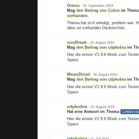
Greco
-
18. September 2024
Mag
den Beitrag von
Cobra
im Them
vorhanden
.
Thema hat sich erledigt, problem war: 
alles ist vorhanden Dankeschön
soulfreak
-
19. August 2024
Mag
den Beitrag von
cdpkobra
im T
Hier die ersten V2.9.6 Mods zum Teste
Spass
MeanDroid
-
16. August 2024
Mag
den Beitrag von
cdpkobra
im T
Hier die ersten V2.9.6 Mods zum Teste
Spass
cdpkobra
-
16. August 2024
Hat eine Antwort im Thema
Luftfahrze
Hier die ersten V2.9.6 Mods zum Teste
Spass
cdpkobra
-
11. Juli 2024