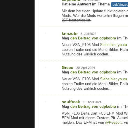
Hat eine Antwort im Thema
Luftfahrze
Mit dem heutigen Update funktionieren
Mods.
Wer die Mods weiterhin fliegen 
25T kostenlos ist.
knnzubr
-
5. Juli 2024
Mag
den Beitrag von
cdpkobra
im T
Neuer VSN_F106 Mod
Siehe hier
youtu
coolen Trailer und die Menü-Bilder, Pal
Nutzung des wirklich coolen…
Greco
-
20. April 2024
Mag
den Beitrag von
cdpkobra
im T
Neuer VSN_F106 Mod
Siehe hier
youtu
coolen Trailer und die Menü-Bilder, Pal
Nutzung des wirklich coolen…
soulfreak
-
15. April 2024
Mag
den Beitrag von
cdpkobra
im T
VSN_F106 Delta Dart FC3 EFM Mod Wir h
EFM Mod mit einem Custom Pit. Aktuelle
melden. Das EFM ist von
@PeeJott
, v