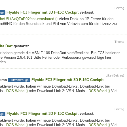
Beitrag
Flyable FC3 Flieger mit 3D F-15C Cockpit
verfasst.
uge
.be/-5LfAxQFaP0?feature=shared
Vielen Dank an JP-Ferree für den
lino66HD für den Soundtrack und Phil von Virtavia.com für die Lizenz zur
Thema
lta Dart
gestartet.
aben gerade die VSN F-106 DeltaDart veröffentlicht. Ein FC3 basierter
 Version 2.9.4.101 Bitte Fehler oder Verbesserungsvorschläge hier
ielen…
Like (Beitrag)
hema
Flyable FC3 Flieger mit 3D F-15C Cockpit
.
Luftfahrzeuge
eaktiviert wurde, haben wir neue Download-Links. Download-Link bei
ds -
DCS World
oder Download Link 2: VSN_Mods -
DCS World
Viel
Beitrag
Flyable FC3 Flieger mit 3D F-15C Cockpit
verfasst.
uge
eaktiviert wurde, haben wir neue Download-Links. Download-Link bei
ds -
DCS World
oder Download Link 2: VSN_Mods -
DCS World
Viel