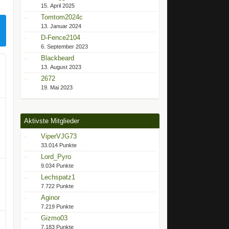
15. April 2025
Tomtom2024c
13. Januar 2024
D-Fence2104
6. September 2023
Blackbeard
13. August 2023
2672
19. Mai 2023
Aktivste Mitglieder
ViperVJG73
33.014 Punkte
Lord_Pyro
9.034 Punkte
Lechspatz1
7.722 Punkte
Aginor
7.219 Punkte
Gizmo03
7.183 Punkte