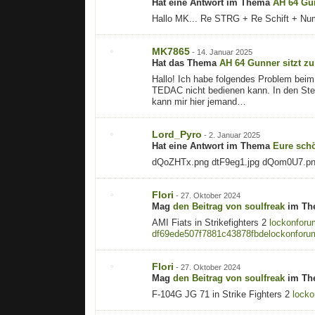
Hat eine Antwort im Thema
AH 64 Gun
Hallo MK... Re STRG + Re Schift + Nu
MK7865
-
14. Januar 2025
Hat das Thema
AH 64 Gunner sitzt zu
Hallo! Ich habe folgendes Problem beim 
TEDAC nicht bedienen kann. In den Steu
kann mir hier jemand…
Lord_Pyro
-
2. Januar 2025
Hat eine Antwort im Thema
Eure sch
dQoZHTx.png dtF9eg1.jpg dQom0U7.pn
Flori
-
27. Oktober 2024
Mag
den Beitrag von
soulfreak
im T
AMI Fiats in Strikefighters 2
lockonforu
df69ede507f7881c43878fbde
lockonforu
Flori
-
27. Oktober 2024
Mag
den Beitrag von
soulfreak
im T
F-104G JG 71 in Strike Fighters 2
lock