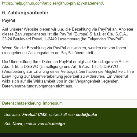
https://help.github.com/articles/github-privacy-statement/
.
6. Zahlungsanbieter
PayPal
Auf unserer Website bieten wir u.a. die Bezahlung via PayPal an. Anbieter
dieses Zahlungsdienstes ist die PayPal (Europe) S.à.r.l. et Cie, S.C.A.,
22-24 Boulevard Royal, L-2449 Luxembourg (im Folgenden “PayPal”).
Wenn Sie die Bezahlung via PayPal auswählen, werden die von Ihnen
eingegebenen Zahlungsdaten an PayPal übermittelt.
Die Übermittlung Ihrer Daten an PayPal erfolgt auf Grundlage von Art. 6
Abs. 1 lit. a DSGVO (Einwilligung) und Art. 6 Abs. 1 lit. b DSGVO
(Verarbeitung zur Erfüllung eines Vertrags). Sie haben die Möglichkeit, Ihre
Einwilligung zur Datenverarbeitung jederzeit zu widerrufen. Ein Widerruf
wirkt sich auf die Wirksamkeit von in der Vergangenheit liegenden
Datenverarbeitungsvorgängen nicht aus.
Datenschutzerklärung
Impressum
Software:
Fireball CMS
, entwickelt von
codeQuake
Stil:
Nova
, erstellt von
cls-design