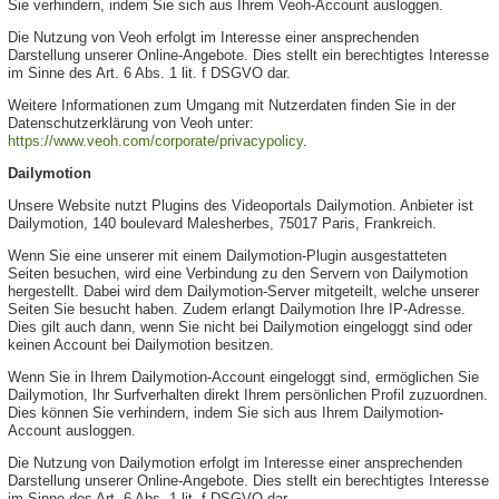
Sie verhindern, indem Sie sich aus Ihrem Veoh-Account ausloggen.
Die Nutzung von Veoh erfolgt im Interesse einer ansprechenden
Darstellung unserer Online-Angebote. Dies stellt ein berechtigtes Interesse
im Sinne des Art. 6 Abs. 1 lit. f DSGVO dar.
Weitere Informationen zum Umgang mit Nutzerdaten finden Sie in der
Datenschutzerklärung von Veoh unter:
https://www.veoh.com/corporate/privacypolicy
.
Dailymotion
Unsere Website nutzt Plugins des Videoportals Dailymotion. Anbieter ist
Dailymotion, 140 boulevard Malesherbes, 75017 Paris, Frankreich.
Wenn Sie eine unserer mit einem Dailymotion-Plugin ausgestatteten
Seiten besuchen, wird eine Verbindung zu den Servern von Dailymotion
hergestellt. Dabei wird dem Dailymotion-Server mitgeteilt, welche unserer
Seiten Sie besucht haben. Zudem erlangt Dailymotion Ihre IP-Adresse.
Dies gilt auch dann, wenn Sie nicht bei Dailymotion eingeloggt sind oder
keinen Account bei Dailymotion besitzen.
Wenn Sie in Ihrem Dailymotion-Account eingeloggt sind, ermöglichen Sie
Dailymotion, Ihr Surfverhalten direkt Ihrem persönlichen Profil zuzuordnen.
Dies können Sie verhindern, indem Sie sich aus Ihrem Dailymotion-
Account ausloggen.
Die Nutzung von Dailymotion erfolgt im Interesse einer ansprechenden
Darstellung unserer Online-Angebote. Dies stellt ein berechtigtes Interesse
im Sinne des Art. 6 Abs. 1 lit. f DSGVO dar.