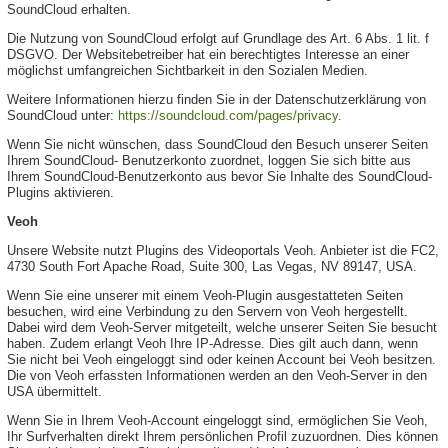
SoundCloud erhalten.
Die Nutzung von SoundCloud erfolgt auf Grundlage des Art. 6 Abs. 1 lit. f
DSGVO. Der Websitebetreiber hat ein berechtigtes Interesse an einer
möglichst umfangreichen Sichtbarkeit in den Sozialen Medien.
Weitere Informationen hierzu finden Sie in der Datenschutzerklärung von
SoundCloud unter:
https://soundcloud.com/pages/privacy
.
Wenn Sie nicht wünschen, dass SoundCloud den Besuch unserer Seiten
Ihrem SoundCloud- Benutzerkonto zuordnet, loggen Sie sich bitte aus
Ihrem SoundCloud-Benutzerkonto aus bevor Sie Inhalte des SoundCloud-
Plugins aktivieren.
Veoh
Unsere Website nutzt Plugins des Videoportals Veoh. Anbieter ist die FC2,
4730 South Fort Apache Road, Suite 300, Las Vegas, NV 89147, USA.
Wenn Sie eine unserer mit einem Veoh-Plugin ausgestatteten Seiten
besuchen, wird eine Verbindung zu den Servern von Veoh hergestellt.
Dabei wird dem Veoh-Server mitgeteilt, welche unserer Seiten Sie besucht
haben. Zudem erlangt Veoh Ihre IP-Adresse. Dies gilt auch dann, wenn
Sie nicht bei Veoh eingeloggt sind oder keinen Account bei Veoh besitzen.
Die von Veoh erfassten Informationen werden an den Veoh-Server in den
USA übermittelt.
Wenn Sie in Ihrem Veoh-Account eingeloggt sind, ermöglichen Sie Veoh,
Ihr Surfverhalten direkt Ihrem persönlichen Profil zuzuordnen. Dies können