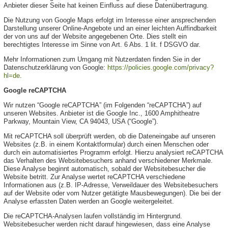
Anbieter dieser Seite hat keinen Einfluss auf diese Datenübertragung.
Die Nutzung von Google Maps erfolgt im Interesse einer ansprechenden
Darstellung unserer Online-Angebote und an einer leichten Auffindbarkeit
der von uns auf der Website angegebenen Orte. Dies stellt ein
berechtigtes Interesse im Sinne von Art. 6 Abs. 1 lit. f DSGVO dar.
Mehr Informationen zum Umgang mit Nutzerdaten finden Sie in der
Datenschutzerklärung von Google:
https://policies.google.com/privacy?
hl=de
.
Google reCAPTCHA
Wir nutzen “Google reCAPTCHA” (im Folgenden “reCAPTCHA”) auf
unseren Websites. Anbieter ist die Google Inc., 1600 Amphitheatre
Parkway, Mountain View, CA 94043, USA (“Google”).
Mit reCAPTCHA soll überprüft werden, ob die Dateneingabe auf unseren
Websites (z.B. in einem Kontaktformular) durch einen Menschen oder
durch ein automatisiertes Programm erfolgt. Hierzu analysiert reCAPTCHA
das Verhalten des Websitebesuchers anhand verschiedener Merkmale.
Diese Analyse beginnt automatisch, sobald der Websitebesucher die
Website betritt. Zur Analyse wertet reCAPTCHA verschiedene
Informationen aus (z.B. IP-Adresse, Verweildauer des Websitebesuchers
auf der Website oder vom Nutzer getätigte Mausbewegungen). Die bei der
Analyse erfassten Daten werden an Google weitergeleitet.
Die reCAPTCHA-Analysen laufen vollständig im Hintergrund.
Websitebesucher werden nicht darauf hingewiesen, dass eine Analyse