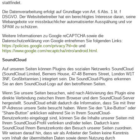
stattfindet.
Die Datenverarbeitung erfolgt auf Grundlage von Art. 6 Abs. 1 lit. f
DSGVO. Der Websitebetreiber hat ein berechtigtes Interesse daran, seine
Webangebote vor missbräuchlicher automatisierter Ausspähung und vor
SPAM zu schützen.
Weitere Informationen zu Google reCAPTCHA sowie die
Datenschutzerklärung von Google entnehmen Sie folgenden Links:
https://policies.google.com/privacy?hl=de
und
https://www.google.com/recaptcha/intro/android.html
.
SoundCloud
Auf unseren Seiten können Plugins des sozialen Netzwerks SoundCloud
(SoundCloud Limited, Berners House, 47-48 Berners Street, London W1T
3NF, Großbritannien.) integriert sein. Die SoundCloud-Plugins erkennen
Sie an dem SoundCloud-Logo auf den betroffenen Seiten.
Wenn Sie unsere Seiten besuchen, wird nach Aktivierung des Plugin eine
direkte Verbindung zwischen Ihrem Browser und dem SoundCloud-Server
hergestellt. SoundCloud erhält dadurch die Information, dass Sie mit Ihrer
IP-Adresse unsere Seite besucht haben. Wenn Sie den “Like-Button” oder
“Share-Button” anklicken während Sie in Ihrem SoundCloud-
Benutzerkonto eingeloggt sind, können Sie die Inhalte unserer Seiten mit
Ihrem SoundCloud-Profil verlinken und/oder teilen. Dadurch kann
SoundCloud Ihrem Benutzerkonto den Besuch unserer Seiten zuordnen.
Wir weisen darauf hin, dass wir als Anbieter der Seiten keine Kenntnis
vom Inhalt der übermittelten Daten sowie deren Nutzung durch