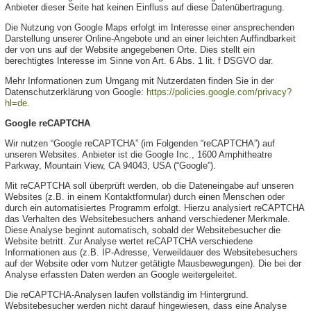
Anbieter dieser Seite hat keinen Einfluss auf diese Datenübertragung.
Die Nutzung von Google Maps erfolgt im Interesse einer ansprechenden
Darstellung unserer Online-Angebote und an einer leichten Auffindbarkeit
der von uns auf der Website angegebenen Orte. Dies stellt ein
berechtigtes Interesse im Sinne von Art. 6 Abs. 1 lit. f DSGVO dar.
Mehr Informationen zum Umgang mit Nutzerdaten finden Sie in der
Datenschutzerklärung von Google:
https://policies.google.com/privacy?
hl=de
.
Google reCAPTCHA
Wir nutzen “Google reCAPTCHA” (im Folgenden “reCAPTCHA”) auf
unseren Websites. Anbieter ist die Google Inc., 1600 Amphitheatre
Parkway, Mountain View, CA 94043, USA (“Google”).
Mit reCAPTCHA soll überprüft werden, ob die Dateneingabe auf unseren
Websites (z.B. in einem Kontaktformular) durch einen Menschen oder
durch ein automatisiertes Programm erfolgt. Hierzu analysiert reCAPTCHA
das Verhalten des Websitebesuchers anhand verschiedener Merkmale.
Diese Analyse beginnt automatisch, sobald der Websitebesucher die
Website betritt. Zur Analyse wertet reCAPTCHA verschiedene
Informationen aus (z.B. IP-Adresse, Verweildauer des Websitebesuchers
auf der Website oder vom Nutzer getätigte Mausbewegungen). Die bei der
Analyse erfassten Daten werden an Google weitergeleitet.
Die reCAPTCHA-Analysen laufen vollständig im Hintergrund.
Websitebesucher werden nicht darauf hingewiesen, dass eine Analyse