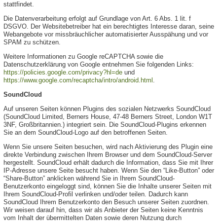
stattfindet.
Die Datenverarbeitung erfolgt auf Grundlage von Art. 6 Abs. 1 lit. f
DSGVO. Der Websitebetreiber hat ein berechtigtes Interesse daran, seine
Webangebote vor missbräuchlicher automatisierter Ausspähung und vor
SPAM zu schützen.
Weitere Informationen zu Google reCAPTCHA sowie die
Datenschutzerklärung von Google entnehmen Sie folgenden Links:
https://policies.google.com/privacy?hl=de
und
https://www.google.com/recaptcha/intro/android.html
.
SoundCloud
Auf unseren Seiten können Plugins des sozialen Netzwerks SoundCloud
(SoundCloud Limited, Berners House, 47-48 Berners Street, London W1T
3NF, Großbritannien.) integriert sein. Die SoundCloud-Plugins erkennen
Sie an dem SoundCloud-Logo auf den betroffenen Seiten.
Wenn Sie unsere Seiten besuchen, wird nach Aktivierung des Plugin eine
direkte Verbindung zwischen Ihrem Browser und dem SoundCloud-Server
hergestellt. SoundCloud erhält dadurch die Information, dass Sie mit Ihrer
IP-Adresse unsere Seite besucht haben. Wenn Sie den “Like-Button” oder
“Share-Button” anklicken während Sie in Ihrem SoundCloud-
Benutzerkonto eingeloggt sind, können Sie die Inhalte unserer Seiten mit
Ihrem SoundCloud-Profil verlinken und/oder teilen. Dadurch kann
SoundCloud Ihrem Benutzerkonto den Besuch unserer Seiten zuordnen.
Wir weisen darauf hin, dass wir als Anbieter der Seiten keine Kenntnis
vom Inhalt der übermittelten Daten sowie deren Nutzung durch