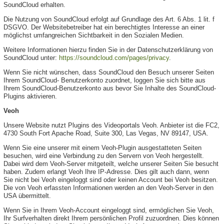
SoundCloud erhalten.
Die Nutzung von SoundCloud erfolgt auf Grundlage des Art. 6 Abs. 1 lit. f
DSGVO. Der Websitebetreiber hat ein berechtigtes Interesse an einer
möglichst umfangreichen Sichtbarkeit in den Sozialen Medien.
Weitere Informationen hierzu finden Sie in der Datenschutzerklärung von
SoundCloud unter:
https://soundcloud.com/pages/privacy
.
Wenn Sie nicht wünschen, dass SoundCloud den Besuch unserer Seiten
Ihrem SoundCloud- Benutzerkonto zuordnet, loggen Sie sich bitte aus
Ihrem SoundCloud-Benutzerkonto aus bevor Sie Inhalte des SoundCloud-
Plugins aktivieren.
Veoh
Unsere Website nutzt Plugins des Videoportals Veoh. Anbieter ist die FC2,
4730 South Fort Apache Road, Suite 300, Las Vegas, NV 89147, USA.
Wenn Sie eine unserer mit einem Veoh-Plugin ausgestatteten Seiten
besuchen, wird eine Verbindung zu den Servern von Veoh hergestellt.
Dabei wird dem Veoh-Server mitgeteilt, welche unserer Seiten Sie besucht
haben. Zudem erlangt Veoh Ihre IP-Adresse. Dies gilt auch dann, wenn
Sie nicht bei Veoh eingeloggt sind oder keinen Account bei Veoh besitzen.
Die von Veoh erfassten Informationen werden an den Veoh-Server in den
USA übermittelt.
Wenn Sie in Ihrem Veoh-Account eingeloggt sind, ermöglichen Sie Veoh,
Ihr Surfverhalten direkt Ihrem persönlichen Profil zuzuordnen. Dies können