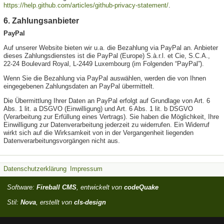
https://help.github.com/articles/github-privacy-statement/
.
6. Zahlungsanbieter
PayPal
Auf unserer Website bieten wir u.a. die Bezahlung via PayPal an. Anbieter
dieses Zahlungsdienstes ist die PayPal (Europe) S.à.r.l. et Cie, S.C.A.,
22-24 Boulevard Royal, L-2449 Luxembourg (im Folgenden “PayPal”).
Wenn Sie die Bezahlung via PayPal auswählen, werden die von Ihnen
eingegebenen Zahlungsdaten an PayPal übermittelt.
Die Übermittlung Ihrer Daten an PayPal erfolgt auf Grundlage von Art. 6
Abs. 1 lit. a DSGVO (Einwilligung) und Art. 6 Abs. 1 lit. b DSGVO
(Verarbeitung zur Erfüllung eines Vertrags). Sie haben die Möglichkeit, Ihre
Einwilligung zur Datenverarbeitung jederzeit zu widerrufen. Ein Widerruf
wirkt sich auf die Wirksamkeit von in der Vergangenheit liegenden
Datenverarbeitungsvorgängen nicht aus.
Datenschutzerklärung
Impressum
Software:
Fireball CMS
, entwickelt von
codeQuake
Stil:
Nova
, erstellt von
cls-design