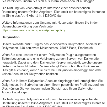
Sie verhindern, indem Sie sich aus Ihrem Veoh-Account ausloggen.
Die Nutzung von Veoh erfolgt im Interesse einer ansprechenden
Darstellung unserer Online-Angebote. Dies stellt ein berechtigtes Interesse
im Sinne des Art. 6 Abs. 1 lit. f DSGVO dar.
Weitere Informationen zum Umgang mit Nutzerdaten finden Sie in der
Datenschutzerklärung von Veoh unter:
https://www.veoh.com/corporate/privacypolicy
.
Dailymotion
Unsere Website nutzt Plugins des Videoportals Dailymotion. Anbieter ist
Dailymotion, 140 boulevard Malesherbes, 75017 Paris, Frankreich.
Wenn Sie eine unserer mit einem Dailymotion-Plugin ausgestatteten
Seiten besuchen, wird eine Verbindung zu den Servern von Dailymotion
hergestellt. Dabei wird dem Dailymotion-Server mitgeteilt, welche unserer
Seiten Sie besucht haben. Zudem erlangt Dailymotion Ihre IP-Adresse.
Dies gilt auch dann, wenn Sie nicht bei Dailymotion eingeloggt sind oder
keinen Account bei Dailymotion besitzen.
Wenn Sie in Ihrem Dailymotion-Account eingeloggt sind, ermöglichen Sie
Dailymotion, Ihr Surfverhalten direkt Ihrem persönlichen Profil zuzuordnen.
Dies können Sie verhindern, indem Sie sich aus Ihrem Dailymotion-
Account ausloggen.
Die Nutzung von Dailymotion erfolgt im Interesse einer ansprechenden
Darstellung unserer Online-Angebote. Dies stellt ein berechtigtes Interesse
im Sinne des Art. 6 Abs. 1 lit. f DSGVO dar.