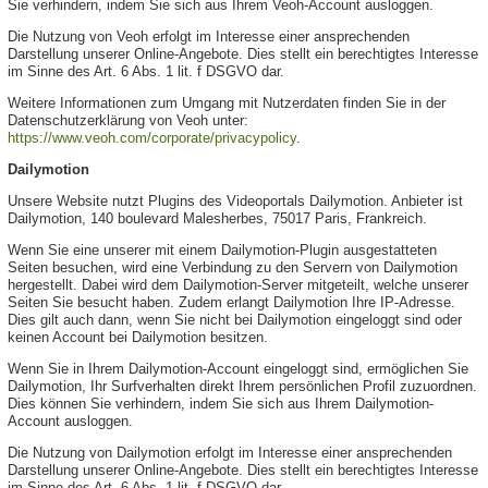
Sie verhindern, indem Sie sich aus Ihrem Veoh-Account ausloggen.
Die Nutzung von Veoh erfolgt im Interesse einer ansprechenden
Darstellung unserer Online-Angebote. Dies stellt ein berechtigtes Interesse
im Sinne des Art. 6 Abs. 1 lit. f DSGVO dar.
Weitere Informationen zum Umgang mit Nutzerdaten finden Sie in der
Datenschutzerklärung von Veoh unter:
https://www.veoh.com/corporate/privacypolicy
.
Dailymotion
Unsere Website nutzt Plugins des Videoportals Dailymotion. Anbieter ist
Dailymotion, 140 boulevard Malesherbes, 75017 Paris, Frankreich.
Wenn Sie eine unserer mit einem Dailymotion-Plugin ausgestatteten
Seiten besuchen, wird eine Verbindung zu den Servern von Dailymotion
hergestellt. Dabei wird dem Dailymotion-Server mitgeteilt, welche unserer
Seiten Sie besucht haben. Zudem erlangt Dailymotion Ihre IP-Adresse.
Dies gilt auch dann, wenn Sie nicht bei Dailymotion eingeloggt sind oder
keinen Account bei Dailymotion besitzen.
Wenn Sie in Ihrem Dailymotion-Account eingeloggt sind, ermöglichen Sie
Dailymotion, Ihr Surfverhalten direkt Ihrem persönlichen Profil zuzuordnen.
Dies können Sie verhindern, indem Sie sich aus Ihrem Dailymotion-
Account ausloggen.
Die Nutzung von Dailymotion erfolgt im Interesse einer ansprechenden
Darstellung unserer Online-Angebote. Dies stellt ein berechtigtes Interesse
im Sinne des Art. 6 Abs. 1 lit. f DSGVO dar.