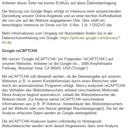
Anbieter dieser Seite hat keinen Einfluss auf diese Datenübertragung.
Die Nutzung von Google Maps erfolgt im Interesse einer ansprechenden
Darstellung unserer Online-Angebote und an einer leichten Auffindbarkeit
der von uns auf der Website angegebenen Orte. Dies stellt ein
berechtigtes Interesse im Sinne von Art. 6 Abs. 1 lit. f DSGVO dar.
Mehr Informationen zum Umgang mit Nutzerdaten finden Sie in der
Datenschutzerklärung von Google:
https://policies.google.com/privacy?
hl=de
.
Google reCAPTCHA
Wir nutzen “Google reCAPTCHA” (im Folgenden “reCAPTCHA”) auf
unseren Websites. Anbieter ist die Google Inc., 1600 Amphitheatre
Parkway, Mountain View, CA 94043, USA (“Google”).
Mit reCAPTCHA soll überprüft werden, ob die Dateneingabe auf unseren
Websites (z.B. in einem Kontaktformular) durch einen Menschen oder
durch ein automatisiertes Programm erfolgt. Hierzu analysiert reCAPTCHA
das Verhalten des Websitebesuchers anhand verschiedener Merkmale.
Diese Analyse beginnt automatisch, sobald der Websitebesucher die
Website betritt. Zur Analyse wertet reCAPTCHA verschiedene
Informationen aus (z.B. IP-Adresse, Verweildauer des Websitebesuchers
auf der Website oder vom Nutzer getätigte Mausbewegungen). Die bei der
Analyse erfassten Daten werden an Google weitergeleitet.
Die reCAPTCHA-Analysen laufen vollständig im Hintergrund.
Websitebesucher werden nicht darauf hingewiesen, dass eine Analyse