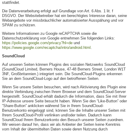
stattfindet.
Die Datenverarbeitung erfolgt auf Grundlage von Art. 6 Abs. 1 lit. f
DSGVO. Der Websitebetreiber hat ein berechtigtes Interesse daran, seine
Webangebote vor missbräuchlicher automatisierter Ausspähung und vor
SPAM zu schützen.
Weitere Informationen zu Google reCAPTCHA sowie die
Datenschutzerklärung von Google entnehmen Sie folgenden Links:
https://policies.google.com/privacy?hl=de
und
https://www.google.com/recaptcha/intro/android.html
.
SoundCloud
Auf unseren Seiten können Plugins des sozialen Netzwerks SoundCloud
(SoundCloud Limited, Berners House, 47-48 Berners Street, London W1T
3NF, Großbritannien.) integriert sein. Die SoundCloud-Plugins erkennen
Sie an dem SoundCloud-Logo auf den betroffenen Seiten.
Wenn Sie unsere Seiten besuchen, wird nach Aktivierung des Plugin eine
direkte Verbindung zwischen Ihrem Browser und dem SoundCloud-Server
hergestellt. SoundCloud erhält dadurch die Information, dass Sie mit Ihrer
IP-Adresse unsere Seite besucht haben. Wenn Sie den “Like-Button” oder
“Share-Button” anklicken während Sie in Ihrem SoundCloud-
Benutzerkonto eingeloggt sind, können Sie die Inhalte unserer Seiten mit
Ihrem SoundCloud-Profil verlinken und/oder teilen. Dadurch kann
SoundCloud Ihrem Benutzerkonto den Besuch unserer Seiten zuordnen.
Wir weisen darauf hin, dass wir als Anbieter der Seiten keine Kenntnis
vom Inhalt der übermittelten Daten sowie deren Nutzung durch