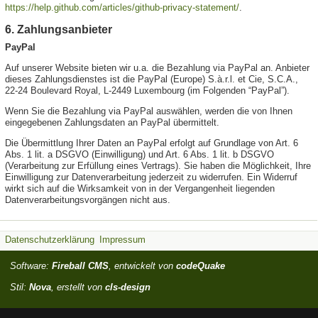
https://help.github.com/articles/github-privacy-statement/
.
6. Zahlungsanbieter
PayPal
Auf unserer Website bieten wir u.a. die Bezahlung via PayPal an. Anbieter
dieses Zahlungsdienstes ist die PayPal (Europe) S.à.r.l. et Cie, S.C.A.,
22-24 Boulevard Royal, L-2449 Luxembourg (im Folgenden “PayPal”).
Wenn Sie die Bezahlung via PayPal auswählen, werden die von Ihnen
eingegebenen Zahlungsdaten an PayPal übermittelt.
Die Übermittlung Ihrer Daten an PayPal erfolgt auf Grundlage von Art. 6
Abs. 1 lit. a DSGVO (Einwilligung) und Art. 6 Abs. 1 lit. b DSGVO
(Verarbeitung zur Erfüllung eines Vertrags). Sie haben die Möglichkeit, Ihre
Einwilligung zur Datenverarbeitung jederzeit zu widerrufen. Ein Widerruf
wirkt sich auf die Wirksamkeit von in der Vergangenheit liegenden
Datenverarbeitungsvorgängen nicht aus.
Datenschutzerklärung
Impressum
Software:
Fireball CMS
, entwickelt von
codeQuake
Stil:
Nova
, erstellt von
cls-design