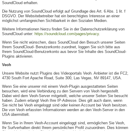
SoundCloud erhalten.
Die Nutzung von SoundCloud erfolgt auf Grundlage des Art. 6 Abs. 1 lit. f
DSGVO. Der Websitebetreiber hat ein berechtigtes Interesse an einer
möglichst umfangreichen Sichtbarkeit in den Sozialen Medien.
Weitere Informationen hierzu finden Sie in der Datenschutzerklärung von
SoundCloud unter:
https://soundcloud.com/pages/privacy
.
Wenn Sie nicht wünschen, dass SoundCloud den Besuch unserer Seiten
Ihrem SoundCloud- Benutzerkonto zuordnet, loggen Sie sich bitte aus
Ihrem SoundCloud-Benutzerkonto aus bevor Sie Inhalte des SoundCloud-
Plugins aktivieren.
Veoh
Unsere Website nutzt Plugins des Videoportals Veoh. Anbieter ist die FC2,
4730 South Fort Apache Road, Suite 300, Las Vegas, NV 89147, USA.
Wenn Sie eine unserer mit einem Veoh-Plugin ausgestatteten Seiten
besuchen, wird eine Verbindung zu den Servern von Veoh hergestellt.
Dabei wird dem Veoh-Server mitgeteilt, welche unserer Seiten Sie besucht
haben. Zudem erlangt Veoh Ihre IP-Adresse. Dies gilt auch dann, wenn
Sie nicht bei Veoh eingeloggt sind oder keinen Account bei Veoh besitzen.
Die von Veoh erfassten Informationen werden an den Veoh-Server in den
USA übermittelt.
Wenn Sie in Ihrem Veoh-Account eingeloggt sind, ermöglichen Sie Veoh,
Ihr Surfverhalten direkt Ihrem persönlichen Profil zuzuordnen. Dies können