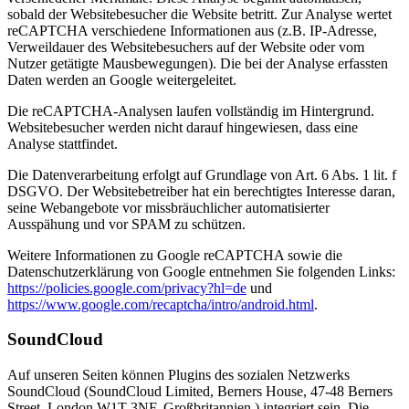
sobald der Websitebesucher die Website betritt. Zur Analyse wertet
reCAPTCHA verschiedene Informationen aus (z.B. IP-Adresse,
Verweildauer des Websitebesuchers auf der Website oder vom
Nutzer getätigte Mausbewegungen). Die bei der Analyse erfassten
Daten werden an Google weitergeleitet.
Die reCAPTCHA-Analysen laufen vollständig im Hintergrund.
Websitebesucher werden nicht darauf hingewiesen, dass eine
Analyse stattfindet.
Die Datenverarbeitung erfolgt auf Grundlage von Art. 6 Abs. 1 lit. f
DSGVO. Der Websitebetreiber hat ein berechtigtes Interesse daran,
seine Webangebote vor missbräuchlicher automatisierter
Ausspähung und vor SPAM zu schützen.
Weitere Informationen zu Google reCAPTCHA sowie die
Datenschutzerklärung von Google entnehmen Sie folgenden Links:
https://policies.google.com/privacy?hl=de
und
https://www.google.com/recaptcha/intro/android.html
.
SoundCloud
Auf unseren Seiten können Plugins des sozialen Netzwerks
SoundCloud (SoundCloud Limited, Berners House, 47-48 Berners
Street, London W1T 3NF, Großbritannien.) integriert sein. Die