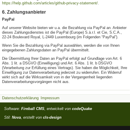
https://help.github.com/articles/github-privacy-statement/
.
6. Zahlungsanbieter
PayPal
Auf unserer Website bieten wir u.a. die Bezahlung via PayPal an. Anbieter
dieses Zahlungsdienstes ist die PayPal (Europe) S.à.r.l. et Cie, S.C.A.,
22-24 Boulevard Royal, L-2449 Luxembourg (im Folgenden “PayPal”).
Wenn Sie die Bezahlung via PayPal auswählen, werden die von Ihnen
eingegebenen Zahlungsdaten an PayPal übermittelt.
Die Übermittlung Ihrer Daten an PayPal erfolgt auf Grundlage von Art. 6
Abs. 1 lit. a DSGVO (Einwilligung) und Art. 6 Abs. 1 lit. b DSGVO
(Verarbeitung zur Erfüllung eines Vertrags). Sie haben die Möglichkeit, Ihre
Einwilligung zur Datenverarbeitung jederzeit zu widerrufen. Ein Widerruf
wirkt sich auf die Wirksamkeit von in der Vergangenheit liegenden
Datenverarbeitungsvorgängen nicht aus.
Datenschutzerklärung
Impressum
Software:
Fireball CMS
, entwickelt von
codeQuake
Stil:
Nova
, erstellt von
cls-design