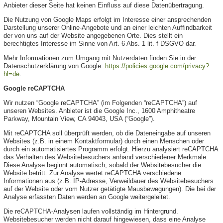
Anbieter dieser Seite hat keinen Einfluss auf diese Datenübertragung.
Die Nutzung von Google Maps erfolgt im Interesse einer ansprechenden
Darstellung unserer Online-Angebote und an einer leichten Auffindbarkeit
der von uns auf der Website angegebenen Orte. Dies stellt ein
berechtigtes Interesse im Sinne von Art. 6 Abs. 1 lit. f DSGVO dar.
Mehr Informationen zum Umgang mit Nutzerdaten finden Sie in der
Datenschutzerklärung von Google:
https://policies.google.com/privacy?
hl=de
.
Google reCAPTCHA
Wir nutzen “Google reCAPTCHA” (im Folgenden “reCAPTCHA”) auf
unseren Websites. Anbieter ist die Google Inc., 1600 Amphitheatre
Parkway, Mountain View, CA 94043, USA (“Google”).
Mit reCAPTCHA soll überprüft werden, ob die Dateneingabe auf unseren
Websites (z.B. in einem Kontaktformular) durch einen Menschen oder
durch ein automatisiertes Programm erfolgt. Hierzu analysiert reCAPTCHA
das Verhalten des Websitebesuchers anhand verschiedener Merkmale.
Diese Analyse beginnt automatisch, sobald der Websitebesucher die
Website betritt. Zur Analyse wertet reCAPTCHA verschiedene
Informationen aus (z.B. IP-Adresse, Verweildauer des Websitebesuchers
auf der Website oder vom Nutzer getätigte Mausbewegungen). Die bei der
Analyse erfassten Daten werden an Google weitergeleitet.
Die reCAPTCHA-Analysen laufen vollständig im Hintergrund.
Websitebesucher werden nicht darauf hingewiesen, dass eine Analyse