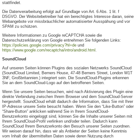
stattfindet.
Die Datenverarbeitung erfolgt auf Grundlage von Art. 6 Abs. 1 lit. f
DSGVO. Der Websitebetreiber hat ein berechtigtes Interesse daran, seine
Webangebote vor missbräuchlicher automatisierter Ausspähung und vor
SPAM zu schützen.
Weitere Informationen zu Google reCAPTCHA sowie die
Datenschutzerklärung von Google entnehmen Sie folgenden Links:
https://policies.google.com/privacy?hl=de
und
https://www.google.com/recaptcha/intro/android.html
.
SoundCloud
Auf unseren Seiten können Plugins des sozialen Netzwerks SoundCloud
(SoundCloud Limited, Berners House, 47-48 Berners Street, London W1T
3NF, Großbritannien.) integriert sein. Die SoundCloud-Plugins erkennen
Sie an dem SoundCloud-Logo auf den betroffenen Seiten.
Wenn Sie unsere Seiten besuchen, wird nach Aktivierung des Plugin eine
direkte Verbindung zwischen Ihrem Browser und dem SoundCloud-Server
hergestellt. SoundCloud erhält dadurch die Information, dass Sie mit Ihrer
IP-Adresse unsere Seite besucht haben. Wenn Sie den “Like-Button” oder
“Share-Button” anklicken während Sie in Ihrem SoundCloud-
Benutzerkonto eingeloggt sind, können Sie die Inhalte unserer Seiten mit
Ihrem SoundCloud-Profil verlinken und/oder teilen. Dadurch kann
SoundCloud Ihrem Benutzerkonto den Besuch unserer Seiten zuordnen.
Wir weisen darauf hin, dass wir als Anbieter der Seiten keine Kenntnis
vom Inhalt der übermittelten Daten sowie deren Nutzung durch