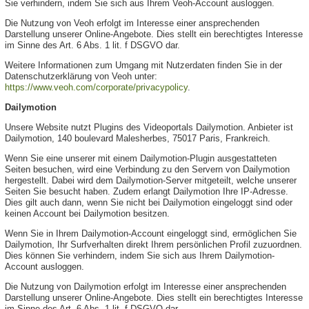
Sie verhindern, indem Sie sich aus Ihrem Veoh-Account ausloggen.
Die Nutzung von Veoh erfolgt im Interesse einer ansprechenden
Darstellung unserer Online-Angebote. Dies stellt ein berechtigtes Interesse
im Sinne des Art. 6 Abs. 1 lit. f DSGVO dar.
Weitere Informationen zum Umgang mit Nutzerdaten finden Sie in der
Datenschutzerklärung von Veoh unter:
https://www.veoh.com/corporate/privacypolicy
.
Dailymotion
Unsere Website nutzt Plugins des Videoportals Dailymotion. Anbieter ist
Dailymotion, 140 boulevard Malesherbes, 75017 Paris, Frankreich.
Wenn Sie eine unserer mit einem Dailymotion-Plugin ausgestatteten
Seiten besuchen, wird eine Verbindung zu den Servern von Dailymotion
hergestellt. Dabei wird dem Dailymotion-Server mitgeteilt, welche unserer
Seiten Sie besucht haben. Zudem erlangt Dailymotion Ihre IP-Adresse.
Dies gilt auch dann, wenn Sie nicht bei Dailymotion eingeloggt sind oder
keinen Account bei Dailymotion besitzen.
Wenn Sie in Ihrem Dailymotion-Account eingeloggt sind, ermöglichen Sie
Dailymotion, Ihr Surfverhalten direkt Ihrem persönlichen Profil zuzuordnen.
Dies können Sie verhindern, indem Sie sich aus Ihrem Dailymotion-
Account ausloggen.
Die Nutzung von Dailymotion erfolgt im Interesse einer ansprechenden
Darstellung unserer Online-Angebote. Dies stellt ein berechtigtes Interesse
im Sinne des Art. 6 Abs. 1 lit. f DSGVO dar.