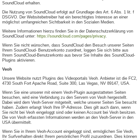
SoundCloud erhalten.
Die Nutzung von SoundCloud erfolgt auf Grundlage des Art. 6 Abs. 1 lit. f
DSGVO. Der Websitebetreiber hat ein berechtigtes Interesse an einer
möglichst umfangreichen Sichtbarkeit in den Sozialen Medien.
Weitere Informationen hierzu finden Sie in der Datenschutzerklärung von
SoundCloud unter:
https://soundcloud.com/pages/privacy
.
Wenn Sie nicht wünschen, dass SoundCloud den Besuch unserer Seiten
Ihrem SoundCloud- Benutzerkonto zuordnet, loggen Sie sich bitte aus
Ihrem SoundCloud-Benutzerkonto aus bevor Sie Inhalte des SoundCloud-
Plugins aktivieren.
Veoh
Unsere Website nutzt Plugins des Videoportals Veoh. Anbieter ist die FC2,
4730 South Fort Apache Road, Suite 300, Las Vegas, NV 89147, USA.
Wenn Sie eine unserer mit einem Veoh-Plugin ausgestatteten Seiten
besuchen, wird eine Verbindung zu den Servern von Veoh hergestellt.
Dabei wird dem Veoh-Server mitgeteilt, welche unserer Seiten Sie besucht
haben. Zudem erlangt Veoh Ihre IP-Adresse. Dies gilt auch dann, wenn
Sie nicht bei Veoh eingeloggt sind oder keinen Account bei Veoh besitzen.
Die von Veoh erfassten Informationen werden an den Veoh-Server in den
USA übermittelt.
Wenn Sie in Ihrem Veoh-Account eingeloggt sind, ermöglichen Sie Veoh,
Ihr Surfverhalten direkt Ihrem persönlichen Profil zuzuordnen. Dies können