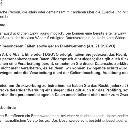
e]
ristische Person, die allein oder gemeinsam mit anderen über die Zwecke und M
eidet.
ung
r ausdrücklichen Einwilligung möglich. Sie können eine bereits erteilte Einwill
äßigkeit der bis zum Widerruf erfolgten Datenverarbeitung bleibt vom Widerruf
n besonderen Fällen sowie gegen Direktwerbung (Art. 21 DSGVO)
rt. 6 Abs. 1 lit. e oder f DSGVO erfolgt, haben Sie jederzeit das Recht
er personenbezogenen Daten Widerspruch einzulegen; dies gilt auch für
 denen eine Verarbeitung beruht, entnehmen Sie dieser Datenschutzerkl
 nicht mehr verarbeiten, es sei denn, wir können zwingende schutzwürd
berwiegen oder die Verarbeitung dient der Geltendmachung, Ausübung o
tet, um Direktwerbung zu betreiben, so haben Sie das Recht, jederzeit
ke derartiger Werbung einzulegen; dies gilt auch für das Profiling, so
erden Ihre personenbezogenen Daten anschließend nicht mehr zum Zwe
tsbehörde
n Betroffenen ein Beschwerderecht bei einer Aufsichtsbehörde, insbesondere
des mutmaßlichen Verstoßes zu. Das Beschwerderecht besteht unbeschadet and