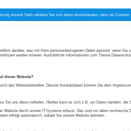
tzung unserer Seite erklären Sie sich damit einverstanden, dass wir Cookies
erblick darüber, was mit Ihren personenbezogenen Daten passiert, wenn Si
identifiziert werden können. Ausführliche Informationen zum Thema Datenschu
auf dieser Website?
t durch den Websitebetreiber. Dessen Kontaktdaten können Sie dem Impressu
 Sie uns diese mitteilen. Hierbei kann es sich z.B. um Daten handeln, die S
 Website durch unsere IT-Systeme erfasst. Das sind vor allem technische Da
Daten erfolgt automatisch, sobald Sie unsere Website betreten.