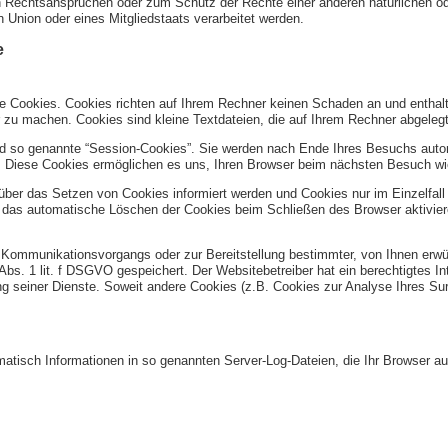
Rechtsansprüchen oder zum Schutz der Rechte einer anderen natürlichen ode
n Union oder eines Mitgliedstaats verarbeitet werden.
e
te Cookies. Cookies richten auf Ihrem Rechner keinen Schaden an und enthal
er zu machen. Cookies sind kleine Textdateien, die auf Ihrem Rechner abgeleg
d so genannte “Session-Cookies”. Sie werden nach Ende Ihres Besuchs autom
n. Diese Cookies ermöglichen es uns, Ihren Browser beim nächsten Besuch w
 über das Setzen von Cookies informiert werden und Cookies nur im Einzelfal
e das automatische Löschen der Cookies beim Schließen des Browser aktivier
 Kommunikationsvorgangs oder zur Bereitstellung bestimmter, von Ihnen erwü
6 Abs. 1 lit. f DSGVO gespeichert. Der Websitebetreiber hat ein berechtigtes 
lung seiner Dienste. Soweit andere Cookies (z.B. Cookies zur Analyse Ihres Su
matisch Informationen in so genannten Server-Log-Dateien, die Ihr Browser au