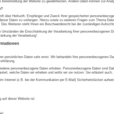
eie Bereitstellung der Website zu gewährleisten. Andere Daten können zur Ana
n?
kunft über Herkunft, Empfänger und Zweck Ihrer gespeicherten personenbezog
dieser Daten zu verlangen. Hierzu sowie zu weiteren Fragen zum Thema Daten
es Weiteren steht Ihnen ein Beschwerderecht bei der zuständigen Aufsicht
 Umständen die Einschränkung der Verarbeitung Ihrer personenbezogenen Dat
ränkung der Verarbeitung“.
ormationen
rer persönlichen Daten sehr ernst. Wir behandeln Ihre personenbezogenen Dat
erklärung.
edene personenbezogene Daten erhoben. Personenbezogene Daten sind Daten, 
äutert, welche Daten wir erheben und wofür wir sie nutzen. Sie erläutert auc
im Internet (z.B. bei der Kommunikation per E-Mail) Sicherheitslücken aufwe
g auf dieser Website ist:
le]