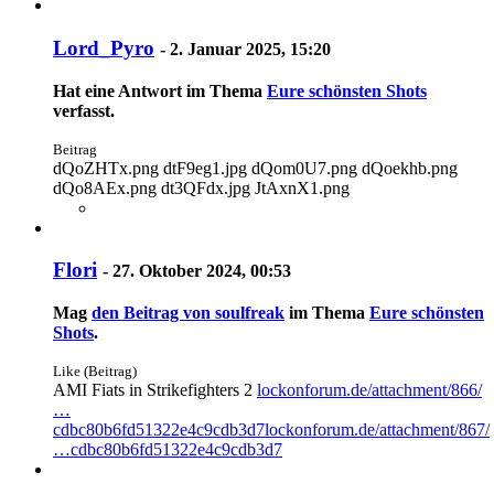
Lord_Pyro
-
2. Januar 2025, 15:20
Hat eine Antwort im Thema
Eure schönsten Shots
verfasst.
Beitrag
dQoZHTx.png dtF9eg1.jpg dQom0U7.png dQoekhb.png
dQo8AEx.png dt3QFdx.jpg JtAxnX1.png
Flori
-
27. Oktober 2024, 00:53
Mag
den Beitrag von
soulfreak
im Thema
Eure schönsten
Shots
.
Like (Beitrag)
AMI Fiats in Strikefighters 2
lockonforum.de/attachment/866/
…
cdbc80b6fd51322e4c9cdb3d7
lockonforum.de/attachment/867/
…cdbc80b6fd51322e4c9cdb3d7