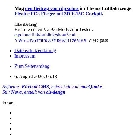
Mag
den Beitrag von
cdpkobra
im Thema
Luftfahrzeuge
Flyable FC3 Flieger mit 3D F-15C Cockpit
.
Like (Beitrag)
Hier die ersten V2.9.6 Mods zum Testen.
e.pcloud.link/publink/show?cod…
YWYUN63mIhQOYf9iAi8TzeMPX
Viel Spass
Datenschutzerklärung
Impressum
Zum Seitenanfang
6. August 2026, 05:18
Software:
Fireball CMS
, entwickelt von
codeQuake
Stil:
Nova
, erstellt von
cls-design
Folgen