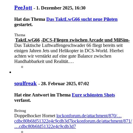
PeeJott
-
1. Dezember 2025, 16:30
Hat das Thema
Das TaktLwG66 sucht neue Piloten
gestartet.
Thema
TaktLwG66
-DCS-Fliegen zwischen Arcade und MilSim-
Das Taktische Luftwaffengeschwader 66 fliegt bereits seit
einigen Jahren Jets und Helikopter in DCS-World. Hierbei
achten wir verstärkt auf eine gute Balance zwischen
Handhabbarkeit und Realität.…
soulfreak
-
28. Februar 2025, 07:02
Hat eine Antwort im Thema
Eure schönsten Shots
verfasst.
Beitrag
Doppelhocker Hornet
lockonforum.de/attachment/870/…
cdbc80b6fd51322e4c9cdb3d7
lockonforum.de/attachment/871/
…cdbc80b6fd51322e4c9cdb3d7