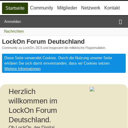
Community
Mitglieder
Netzwerk
Kontakt
Startseite
Anmelden
Nachrichten
LockOn Forum Deutschland
Community zu LockOn, DCS und insgesamt die militärische Flugsimulation.
Diese Seite verwendet Cookies. Durch die Nutzung unserer Seite
erklären Sie sich damit einverstanden, dass wir Cookies setzen.
Weitere Informationen
Herzlich
willkommen im
LockOn Forum
Deutschland.
Ob LockOn, der Digital