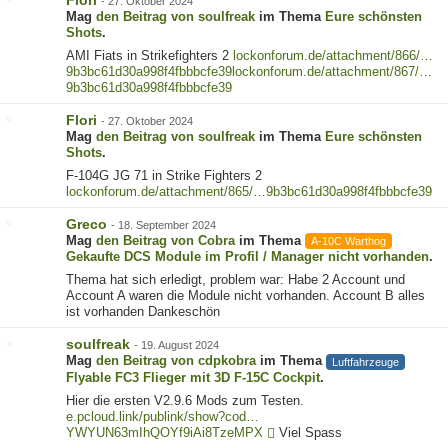
-
27. Oktober 2024
Mag
den Beitrag von
soulfreak
im Thema
Eure schönsten
Shots
.
AMI Fiats in Strikefighters 2
lockonforum.de/attachment/866/…
9b3bc61d30a998f4fbbbcfe39
lockonforum.de/attachment/867/…
9b3bc61d30a998f4fbbbcfe39
Flori
-
27. Oktober 2024
Mag
den Beitrag von
soulfreak
im Thema
Eure schönsten
Shots
.
F-104G JG 71 in Strike Fighters 2
lockonforum.de/attachment/865/…9b3bc61d30a998f4fbbbcfe39
Greco
-
18. September 2024
Mag
den Beitrag von
Cobra
im Thema
A-10C Warthog
Gekaufte DCS Module im Profil / Manager nicht vorhanden
.
Thema hat sich erledigt, problem war: Habe 2 Account und
Account A waren die Module nicht vorhanden. Account B alles
ist vorhanden Dankeschön
soulfreak
-
19. August 2024
Mag
den Beitrag von
cdpkobra
im Thema
Luftfahrzeuge
Flyable FC3 Flieger mit 3D F-15C Cockpit
.
Hier die ersten V2.9.6 Mods zum Testen.
e.pcloud.link/publink/show?cod…
YWYUN63mIhQOYf9iAi8TzeMPX
Viel Spass