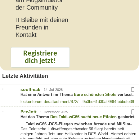
der Community
Bleibe mit deinen
Freunden in
Kontakt
Registriere
dich jetzt!
Letzte Aktivitäten
soulfreak
-
14. Juli 2026
Hat eine Antwort im Thema
Eure schönsten Shots
verfasst.
lockonforum.de/attachment/872/…9b3bc61d30a998f4fbbbcfe39
PeeJott
-
1. Dezember 2025
Hat das Thema
Das TaktLwG66 sucht neue Piloten
gestartet.
TaktLwG66
-DCS-Fliegen zwischen Arcade und MilSim-
Das Taktische Luftwaffengeschwader 66 fliegt bereits seit
einigen Jahren Jets und Helikopter in DCS-World. Hierbei achten
wir verstärkt auf eine gute Balance zwischen Handhabbarkeit