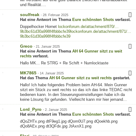
und Realität.…
soulfreak
-
28. Februar 2025
Hat eine Antwort im Thema
Eure schönsten Shots
verfasst.
Doppelhocker Hornet
lockonforum.de/attachment/870/…
9b3bc61d30a998f4fbbbcfe39
lockonforum.de/attachment/871/…
9b3bc61d30a998f4fbbbcfe39
Greco
-
21. Januar 2025
Hat eine Antwort im Thema
AH 64 Gunner sitzt zu weit
rechts
verfasst.
Hallo MK... Re STRG + Re Schift + Numlocktaste
MK7865
-
14. Januar 2025
Hat das Thema
AH 64 Gunner sitzt zu weit rechts
gestartet.
Hallo! Ich habe folgendes Problem beim AH-64. Mein Gunner
sitzt ein Stück zu weit rechts so das ich das linke TEDAC nicht
bedienen kann. In den Steuerungseinstellungen habe ich da
keine Lösung für gefunden. Vielleicht kann mir hier jemand…
Lord_Pyro
-
2. Januar 2025
Hat eine Antwort im Thema
Eure schönsten Shots
verfasst.
dQoZHTx.png dtF9eg1.jpg dQom0U7.png dQoekhb.png
dQo8AEx.png dt3QFdx.jpg JtAxnX1.png
Flori