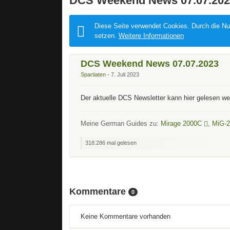
DCS Weekend News 07.07.202
Diese Seite verwendet Cookies. Durch die Nut
setzen.
Weitere Informationen
DCS Weekend News 07.07.2023
Spartiaten
7. Juli 2023
Der aktuelle DCS Newsletter kann hier gelesen w
Meine German Guides zu:
Mirage 2000C
,
MiG-2
318.286 mal gelesen
Kommentare
0
Keine Kommentare vorhanden