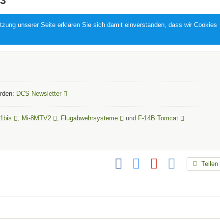
3
zung unserer Seite erklären Sie sich damit einverstanden, dass wir Cookies
erden:
DCS Newsletter
1bis
,
Mi-8MTV2
,
Flugabwehrsysteme
und
F-14B Tomcat
Teilen