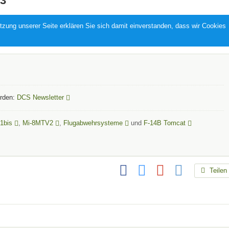
3
zung unserer Seite erklären Sie sich damit einverstanden, dass wir Cookies
erden:
DCS Newsletter
1bis
,
Mi-8MTV2
,
Flugabwehrsysteme
und
F-14B Tomcat
Teilen