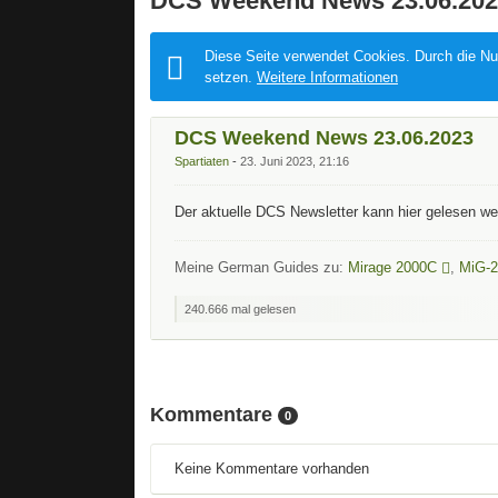
DCS Weekend News 23.06.202
Diese Seite verwendet Cookies. Durch die Nut
setzen.
Weitere Informationen
DCS Weekend News 23.06.2023
Spartiaten
23. Juni 2023, 21:16
Der aktuelle DCS Newsletter kann hier gelesen w
Meine German Guides zu:
Mirage 2000C
,
MiG-2
240.666 mal gelesen
Kommentare
0
Keine Kommentare vorhanden