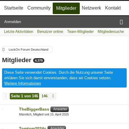
Startseite
Community
Netzwerk
Kontakt
Mitglieder
Anmelden
Letzte Aktivitäten
Benutzer online
Team-Mitglieder
Mitgliedersuche
LockOn Forum Deutschland
Mitglieder
4.379
Diese Seite verwendet Cookies. Durch die Nutzung unserer Seite
erklären Sie sich damit einverstanden, dass wir Cookies setzen.
Weitere Informationen
Seite 1 von 146
146
TheBiggerBass
Anwärter
Männlich
Mitglied seit 15. April 2025
Tomtom2024c
Anwärter