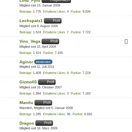
Lord_Pyro
Flügelmann
Mitglied seit 15. Januar 2009
Beiträge
1.775
Erhaltene Likes
4
Punkte
9.034
Lechspatz1
Profi
Mitglied seit 8. August 2005
Beiträge
1.524
Erhaltene Likes
7
Punkte
7.722
Vinc_Vega
Profi
Mitglied seit 15. April 2004
Beiträge
1.414
Punkte
7.165
Aginor
Moderator
Mitglied seit 11. Juli 2011
Beiträge
1.409
Erhaltene Likes
4
Punkte
7.219
Gizmo03
Profi
Mitglied seit 16. Oktober 2007
Beiträge
1.384
Erhaltene Likes
3
Punkte
7.183
Manitu
Profi
Männlich
Mitglied seit 5. Januar 2008
Beiträge
1.285
Erhaltene Likes
36
Punkte
6.692
Dragon
Profi
Mitglied seit 16. März 2009