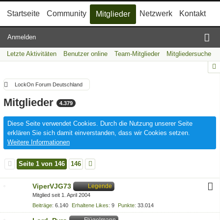
Startseite
Community
Netzwerk
Kontakt
Mitglieder
Anmelden
Letzte Aktivitäten
Benutzer online
Team-Mitglieder
Mitgliedersuche
LockOn Forum Deutschland
Mitglieder
4.379
Diese Seite verwendet Cookies. Durch die Nutzung unserer Seite
erklären Sie sich damit einverstanden, dass wir Cookies setzen.
Weitere Informationen
Seite 1 von 146
146
ViperVJG73
Legende
Mitglied seit 1. April 2004
Beiträge
6.140
Erhaltene Likes
9
Punkte
33.014