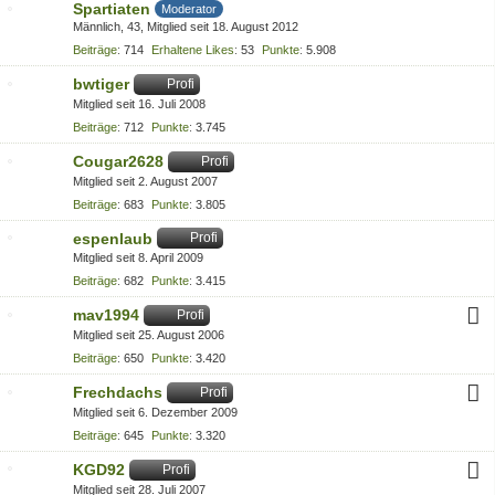
Spartiaten
Moderator
Männlich
43
Mitglied seit 18. August 2012
Beiträge
714
Erhaltene Likes
53
Punkte
5.908
bwtiger
Profi
Mitglied seit 16. Juli 2008
Beiträge
712
Punkte
3.745
Cougar2628
Profi
Mitglied seit 2. August 2007
Beiträge
683
Punkte
3.805
espenlaub
Profi
Mitglied seit 8. April 2009
Beiträge
682
Punkte
3.415
mav1994
Profi
Mitglied seit 25. August 2006
Beiträge
650
Punkte
3.420
Frechdachs
Profi
Mitglied seit 6. Dezember 2009
Beiträge
645
Punkte
3.320
KGD92
Profi
Mitglied seit 28. Juli 2007