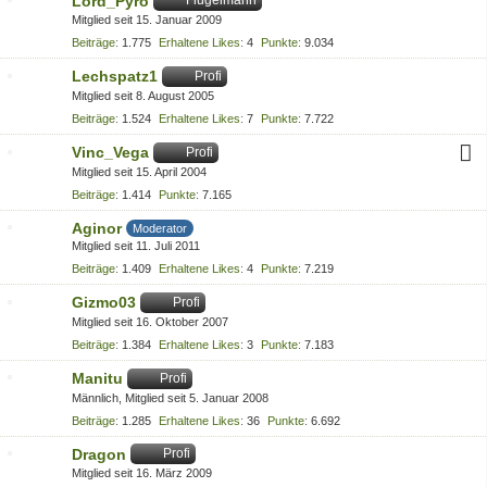
Lord_Pyro
Flügelmann
Mitglied seit 15. Januar 2009
Beiträge
1.775
Erhaltene Likes
4
Punkte
9.034
Lechspatz1
Profi
Mitglied seit 8. August 2005
Beiträge
1.524
Erhaltene Likes
7
Punkte
7.722
Vinc_Vega
Profi
Mitglied seit 15. April 2004
Beiträge
1.414
Punkte
7.165
Aginor
Moderator
Mitglied seit 11. Juli 2011
Beiträge
1.409
Erhaltene Likes
4
Punkte
7.219
Gizmo03
Profi
Mitglied seit 16. Oktober 2007
Beiträge
1.384
Erhaltene Likes
3
Punkte
7.183
Manitu
Profi
Männlich
Mitglied seit 5. Januar 2008
Beiträge
1.285
Erhaltene Likes
36
Punkte
6.692
Dragon
Profi
Mitglied seit 16. März 2009