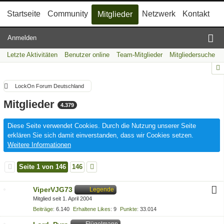
Startseite
Community
Netzwerk
Kontakt
Mitglieder
Anmelden
Letzte Aktivitäten
Benutzer online
Team-Mitglieder
Mitgliedersuche
LockOn Forum Deutschland
Mitglieder
4.379
Diese Seite verwendet Cookies. Durch die Nutzung unserer Seite
erklären Sie sich damit einverstanden, dass wir Cookies setzen.
Weitere Informationen
Seite 1 von 146
146
ViperVJG73
Legende
Mitglied seit 1. April 2004
Beiträge
6.140
Erhaltene Likes
9
Punkte
33.014