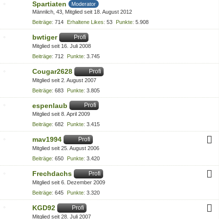
Spartiaten
Moderator
Männlich
43
Mitglied seit 18. August 2012
Beiträge
714
Erhaltene Likes
53
Punkte
5.908
bwtiger
Profi
Mitglied seit 16. Juli 2008
Beiträge
712
Punkte
3.745
Cougar2628
Profi
Mitglied seit 2. August 2007
Beiträge
683
Punkte
3.805
espenlaub
Profi
Mitglied seit 8. April 2009
Beiträge
682
Punkte
3.415
mav1994
Profi
Mitglied seit 25. August 2006
Beiträge
650
Punkte
3.420
Frechdachs
Profi
Mitglied seit 6. Dezember 2009
Beiträge
645
Punkte
3.320
KGD92
Profi
Mitglied seit 28. Juli 2007