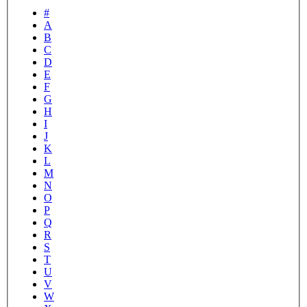
#
A
B
C
D
E
F
G
H
I
J
K
L
M
N
O
P
Q
R
S
T
U
V
W