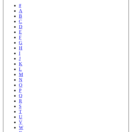
#
A
B
C
D
E
F
G
H
I
J
K
L
M
N
O
P
Q
R
S
T
U
V
W