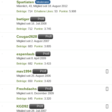
Spartiaten
Moderator
Männlich
43
Mitglied seit 18. August 2012
Beiträge
714
Erhaltene Likes
53
Punkte
5.908
bwtiger
Profi
Mitglied seit 16. Juli 2008
Beiträge
712
Punkte
3.745
Cougar2628
Profi
Mitglied seit 2. August 2007
Beiträge
683
Punkte
3.805
espenlaub
Profi
Mitglied seit 8. April 2009
Beiträge
682
Punkte
3.415
mav1994
Profi
Mitglied seit 25. August 2006
Beiträge
650
Punkte
3.420
Frechdachs
Profi
Mitglied seit 6. Dezember 2009
Beiträge
645
Punkte
3.320
KGD92
Profi
Mitglied seit 28. Juli 2007