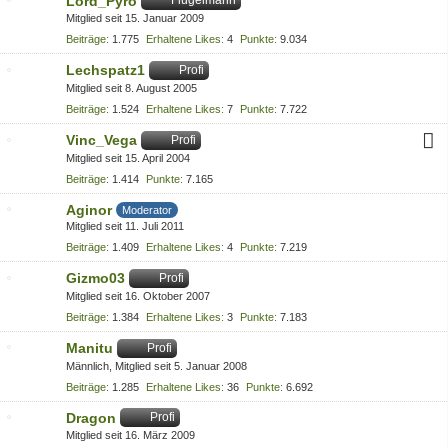
Lord_Pyro
Flügelmann
Mitglied seit 15. Januar 2009
Beiträge
1.775
Erhaltene Likes
4
Punkte
9.034
Lechspatz1
Profi
Mitglied seit 8. August 2005
Beiträge
1.524
Erhaltene Likes
7
Punkte
7.722
Vinc_Vega
Profi
Mitglied seit 15. April 2004
Beiträge
1.414
Punkte
7.165
Aginor
Moderator
Mitglied seit 11. Juli 2011
Beiträge
1.409
Erhaltene Likes
4
Punkte
7.219
Gizmo03
Profi
Mitglied seit 16. Oktober 2007
Beiträge
1.384
Erhaltene Likes
3
Punkte
7.183
Manitu
Profi
Männlich
Mitglied seit 5. Januar 2008
Beiträge
1.285
Erhaltene Likes
36
Punkte
6.692
Dragon
Profi
Mitglied seit 16. März 2009