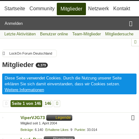
Startseite
Community
Netzwerk
Kontakt
Mitglieder
Anmelden
Letzte Aktivitäten
Benutzer online
Team-Mitglieder
Mitgliedersuche
LockOn Forum Deutschland
Mitglieder
4.379
Diese Seite verwendet Cookies. Durch die Nutzung unserer Seite
erklären Sie sich damit einverstanden, dass wir Cookies setzen.
Weitere Informationen
Seite 1 von 146
146
ViperVJG73
Legende
Mitglied seit 1. April 2004
Beiträge
6.140
Erhaltene Likes
9
Punkte
33.014