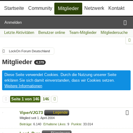
Startseite
Community
Netzwerk
Kontakt
Mitglieder
Anmelden
Letzte Aktivitäten
Benutzer online
Team-Mitglieder
Mitgliedersuche
LockOn Forum Deutschland
Mitglieder
4.379
Diese Seite verwendet Cookies. Durch die Nutzung unserer Seite
erklären Sie sich damit einverstanden, dass wir Cookies setzen.
Weitere Informationen
Seite 1 von 146
146
ViperVJG73
Legende
Mitglied seit 1. April 2004
Beiträge
6.140
Erhaltene Likes
9
Punkte
33.014