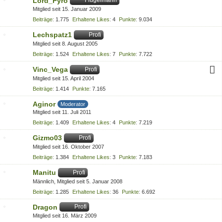
Lord_Pyro
Flügelmann
Mitglied seit 15. Januar 2009
Beiträge
1.775
Erhaltene Likes
4
Punkte
9.034
Lechspatz1
Profi
Mitglied seit 8. August 2005
Beiträge
1.524
Erhaltene Likes
7
Punkte
7.722
Vinc_Vega
Profi
Mitglied seit 15. April 2004
Beiträge
1.414
Punkte
7.165
Aginor
Moderator
Mitglied seit 11. Juli 2011
Beiträge
1.409
Erhaltene Likes
4
Punkte
7.219
Gizmo03
Profi
Mitglied seit 16. Oktober 2007
Beiträge
1.384
Erhaltene Likes
3
Punkte
7.183
Manitu
Profi
Männlich
Mitglied seit 5. Januar 2008
Beiträge
1.285
Erhaltene Likes
36
Punkte
6.692
Dragon
Profi
Mitglied seit 16. März 2009