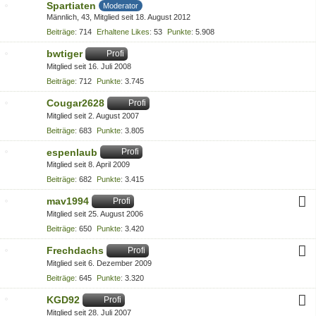
Spartiaten
Moderator
Männlich
43
Mitglied seit 18. August 2012
Beiträge
714
Erhaltene Likes
53
Punkte
5.908
bwtiger
Profi
Mitglied seit 16. Juli 2008
Beiträge
712
Punkte
3.745
Cougar2628
Profi
Mitglied seit 2. August 2007
Beiträge
683
Punkte
3.805
espenlaub
Profi
Mitglied seit 8. April 2009
Beiträge
682
Punkte
3.415
mav1994
Profi
Mitglied seit 25. August 2006
Beiträge
650
Punkte
3.420
Frechdachs
Profi
Mitglied seit 6. Dezember 2009
Beiträge
645
Punkte
3.320
KGD92
Profi
Mitglied seit 28. Juli 2007