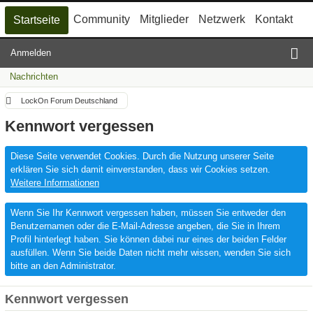
Community
Mitglieder
Netzwerk
Kontakt
Startseite
Anmelden
Nachrichten
LockOn Forum Deutschland
Kennwort vergessen
Diese Seite verwendet Cookies. Durch die Nutzung unserer Seite
erklären Sie sich damit einverstanden, dass wir Cookies setzen.
Weitere Informationen
Wenn Sie Ihr Kennwort vergessen haben, müssen Sie entweder den
Benutzernamen oder die E-Mail-Adresse angeben, die Sie in Ihrem
Profil hinterlegt haben. Sie können dabei nur eines der beiden Felder
ausfüllen. Wenn Sie beide Daten nicht mehr wissen, wenden Sie sich
bitte an den Administrator.
Kennwort vergessen