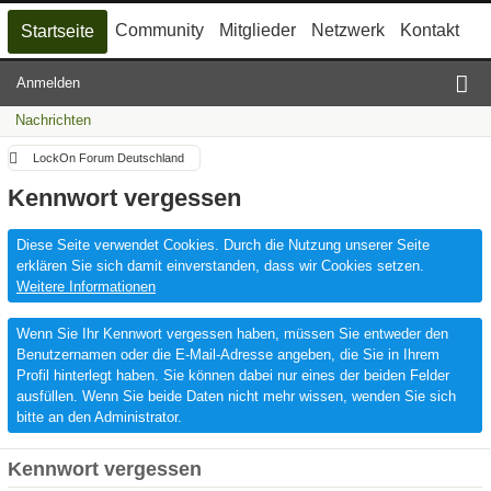
Community
Mitglieder
Netzwerk
Kontakt
Startseite
Anmelden
Nachrichten
LockOn Forum Deutschland
Kennwort vergessen
Diese Seite verwendet Cookies. Durch die Nutzung unserer Seite
erklären Sie sich damit einverstanden, dass wir Cookies setzen.
Weitere Informationen
Wenn Sie Ihr Kennwort vergessen haben, müssen Sie entweder den
Benutzernamen oder die E-Mail-Adresse angeben, die Sie in Ihrem
Profil hinterlegt haben. Sie können dabei nur eines der beiden Felder
ausfüllen. Wenn Sie beide Daten nicht mehr wissen, wenden Sie sich
bitte an den Administrator.
Kennwort vergessen