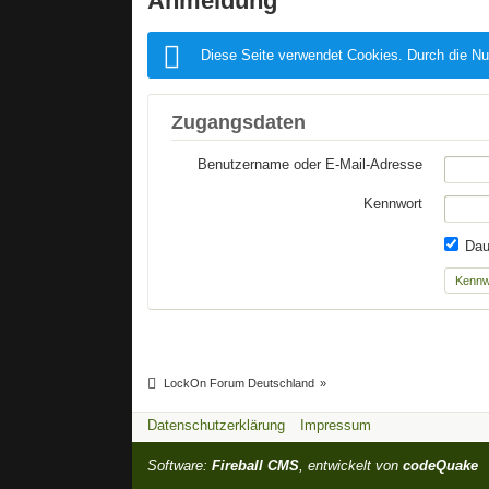
Anmeldung
Diese Seite verwendet Cookies. Durch die Nu
Zugangsdaten
Benutzername oder E-Mail-Adresse
Kennwort
Daue
Kennw
LockOn Forum Deutschland
»
Datenschutzerklärung
Impressum
Software:
Fireball CMS
, entwickelt von
codeQuake