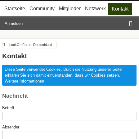
Startseite
Community
Mitglieder
Netzwerk
Kontakt
Anmelden
LockOn Forum Deutschland
Kontakt
Diese Seite verwendet Cookies. Durch die Nutzung unserer Seite
erklären Sie sich damit einverstanden, dass wir Cookies setzen.
Weitere Informationen
Nachricht
Betreff
Absender