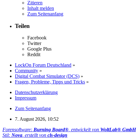
Zitieren
Inhalt melden
Zum Seitenanfang
Teilen
Facebook
Twitter
Google Plus
Reddit
LockOn Forum Deutschland
»
Community
»
Digital Combat Simulator (DCS)
»
Fragen, Probleme, Tipps und Tricks
»
Datenschutzerklärung
Impressum
Zum Seitenanfang
7. August 2026, 10:52
Forensoftware:
Burning Board®
, entwickelt von
WoltLab® GmbH
Stil:
Nova
, erstellt von
cls-design