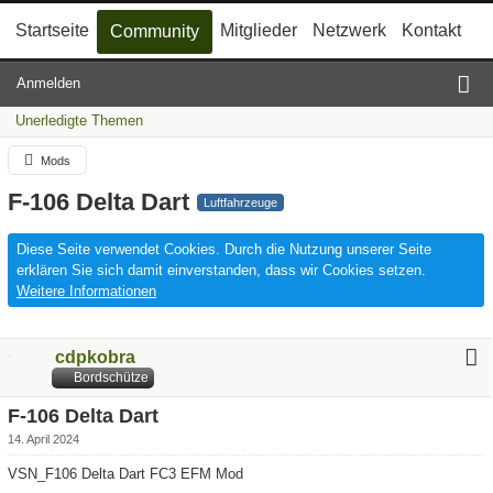
Startseite
Mitglieder
Netzwerk
Kontakt
Community
Anmelden
Unerledigte Themen
Mods
F-106 Delta Dart
Luftfahrzeuge
Diese Seite verwendet Cookies. Durch die Nutzung unserer Seite
erklären Sie sich damit einverstanden, dass wir Cookies setzen.
Weitere Informationen
cdpkobra
Bordschütze
F-106 Delta Dart
14. April 2024
VSN_F106 Delta Dart FC3 EFM Mod