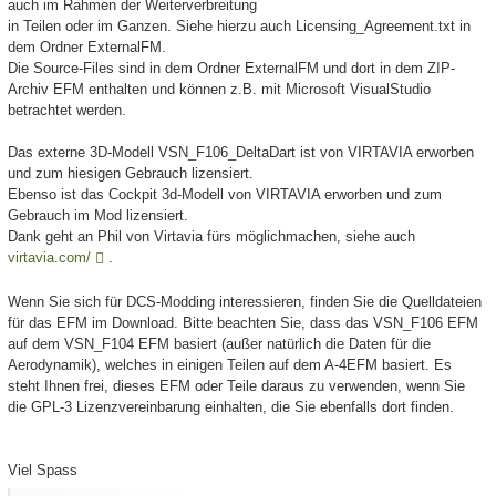
auch im Rahmen der Weiterverbreitung
in Teilen oder im Ganzen. Siehe hierzu auch Licensing_Agreement.txt in
dem Ordner ExternalFM.
Die Source-Files sind in dem Ordner ExternalFM und dort in dem ZIP-
Archiv EFM enthalten und können z.B. mit Microsoft VisualStudio
betrachtet werden.
Das externe 3D-Modell VSN_F106_DeltaDart ist von VIRTAVIA erworben
und zum hiesigen Gebrauch lizensiert.
Ebenso ist das Cockpit 3d-Modell von VIRTAVIA erworben und zum
Gebrauch im Mod lizensiert.
Dank geht an Phil von Virtavia fürs möglichmachen, siehe auch
virtavia.com/
.
Wenn Sie sich für DCS-Modding interessieren, finden Sie die Quelldateien
für das EFM im Download. Bitte beachten Sie, dass das VSN_F106 EFM
auf dem VSN_F104 EFM basiert (außer natürlich die Daten für die
Aerodynamik), welches in einigen Teilen auf dem A-4EFM basiert. Es
steht Ihnen frei, dieses EFM oder Teile daraus zu verwenden, wenn Sie
die GPL-3 Lizenzvereinbarung einhalten, die Sie ebenfalls dort finden.
Viel Spass