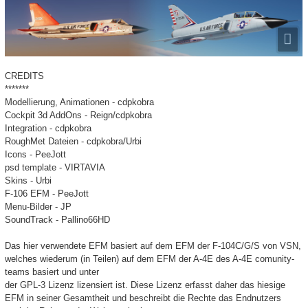
CREDITS
*******
Modellierung, Animationen - cdpkobra
Cockpit 3d AddOns - Reign/cdpkobra
Integration - cdpkobra
RoughMet Dateien - cdpkobra/Urbi
Icons - PeeJott
psd template - VIRTAVIA
Skins - Urbi
F-106 EFM - PeeJott
Menu-Bilder - JP
SoundTrack - Pallino66HD
Das hier verwendete EFM basiert auf dem EFM der F-104C/G/S von VSN,
welches wiederum (in Teilen) auf dem EFM der A-4E des A-4E comunity-
teams basiert und unter
der GPL-3 Lizenz lizensiert ist. Diese Lizenz erfasst daher das hiesige
EFM in seiner Gesamtheit und beschreibt die Rechte das Endnutzers