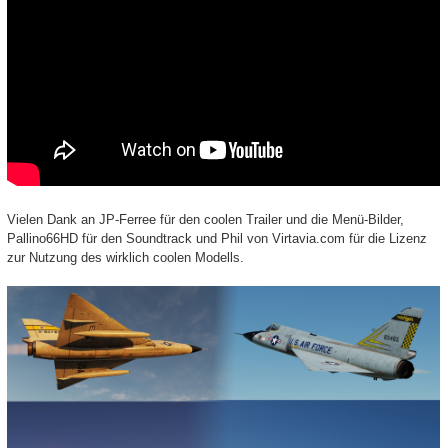
Vielen Dank an JP-Ferree für den coolen Trailer und die Menü-Bilder,
Pallino66HD für den Soundtrack und Phil von Virtavia.com für die Lizenz
zur Nutzung des wirklich coolen Modells.