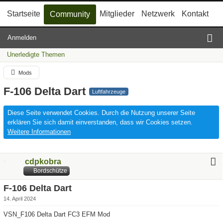
Startseite
Mitglieder
Netzwerk
Kontakt
Community
Anmelden
Unerledigte Themen
Mods
F-106 Delta Dart
Luftfahrzeuge
Diese Seite verwendet Cookies. Durch die Nutzung unserer Seite
erklären Sie sich damit einverstanden, dass wir Cookies setzen.
Weitere Informationen
cdpkobra
Bordschütze
F-106 Delta Dart
14. April 2024
VSN_F106 Delta Dart FC3 EFM Mod