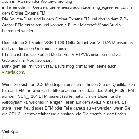
auch im Rahmen der Weiterverbreitung
in Teilen oder im Ganzen. Siehe hierzu auch Licensing_Agreement.txt in
dem Ordner ExternalFM.
Die Source-Files sind in dem Ordner ExternalFM und dort in dem ZIP-
Archiv EFM enthalten und können z.B. mit Microsoft VisualStudio
betrachtet werden.
Das externe 3D-Modell VSN_F106_DeltaDart ist von VIRTAVIA erworben
und zum hiesigen Gebrauch lizensiert.
Ebenso ist das Cockpit 3d-Modell von VIRTAVIA erworben und zum
Gebrauch im Mod lizensiert.
Dank geht an Phil von Virtavia fürs möglichmachen, siehe auch
virtavia.com/
.
Wenn Sie sich für DCS-Modding interessieren, finden Sie die Quelldateien
für das EFM im Download. Bitte beachten Sie, dass das VSN_F106 EFM
auf dem VSN_F104 EFM basiert (außer natürlich die Daten für die
Aerodynamik), welches in einigen Teilen auf dem A-4EFM basiert. Es
steht Ihnen frei, dieses EFM oder Teile daraus zu verwenden, wenn Sie
die GPL-3 Lizenzvereinbarung einhalten, die Sie ebenfalls dort finden.
Viel Spass