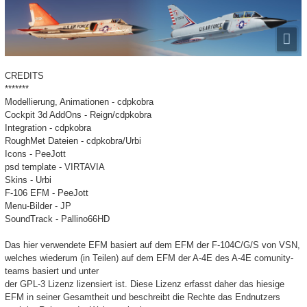
CREDITS
*******
Modellierung, Animationen - cdpkobra
Cockpit 3d AddOns - Reign/cdpkobra
Integration - cdpkobra
RoughMet Dateien - cdpkobra/Urbi
Icons - PeeJott
psd template - VIRTAVIA
Skins - Urbi
F-106 EFM - PeeJott
Menu-Bilder - JP
SoundTrack - Pallino66HD
Das hier verwendete EFM basiert auf dem EFM der F-104C/G/S von VSN,
welches wiederum (in Teilen) auf dem EFM der A-4E des A-4E comunity-
teams basiert und unter
der GPL-3 Lizenz lizensiert ist. Diese Lizenz erfasst daher das hiesige
EFM in seiner Gesamtheit und beschreibt die Rechte das Endnutzers