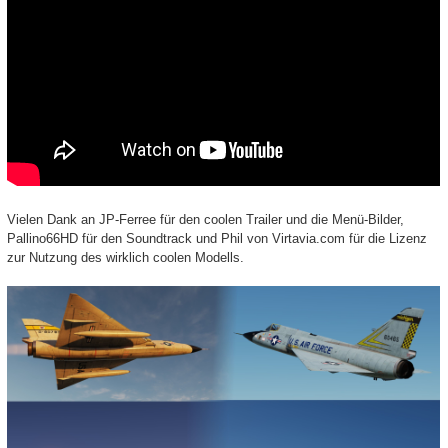
Vielen Dank an JP-Ferree für den coolen Trailer und die Menü-Bilder,
Pallino66HD für den Soundtrack und Phil von Virtavia.com für die Lizenz
zur Nutzung des wirklich coolen Modells.