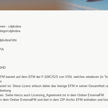
onen - cdpkobra
Reign/cdpkobra
dpkobra/Urbi
VIA
66HD
EFM basiert auf dem EFM der F-104C/G/S von VSN, welches wiederum (in Te
er
nsiert ist. Diese Lizenz erfasst daher das hiesige EFM in seiner Gesamtheit 
breitung
zen. Siehe hierzu auch Licensing_Agreement.txt in dem Ordner ExternalFM.
 in dem Ordner ExternalFM und dort in dem ZIP-Archiv EFM enthalten und könn