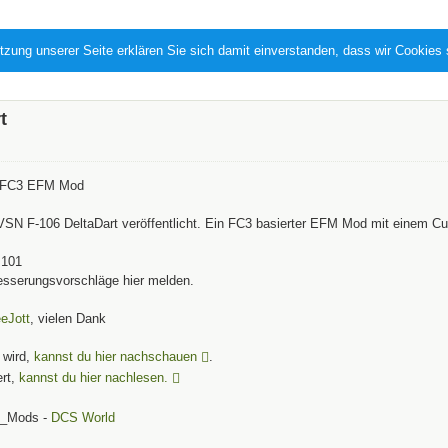
tzung unserer Seite erklären Sie sich damit einverstanden, dass wir Cookies
t
t FC3 EFM Mod
VSN F-106 DeltaDart veröffentlicht. Ein FC3 basierter EFM Mod mit einem Cu
.101
besserungsvorschläge hier melden.
eJott
, vielen Dank
t wird,
kannst du hier nachschauen
.
ert,
kannst du hier nachlesen.
N_Mods -
DCS World