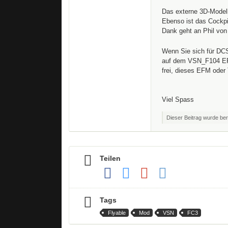
Das externe 3D-Model
Ebenso ist das Cockp
Dank geht an Phil von
Wenn Sie sich für DCS
auf dem VSN_F104 EFM 
frei, dieses EFM oder 
Viel Spass
Dieser Beitrag wurde bere
Teilen
Tags
Flyable
Mod
VSN
FC3