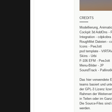
CREDITS
*******
Modellierung, Animati
Cockpit 3d AddOns - 
Integration - cdpkobra
RoughMet Dateien - c
Icons - PeeJott
psd template - VIRTA
Skins - Urbi
F-106 EFM - PeeJott
Menu-Bilder - JP
SoundTrack - Pallino
Das hier verwendete 
teams basiert und unt
der GPL-3 Lizenz lize
Rahmen der Weiterver
in Teilen oder im Gan
Die Source-Files sind
werden.