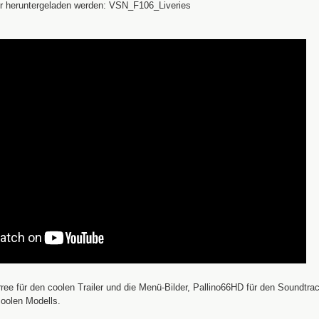
r heruntergeladen werden: VSN_F106_Liveries
ee für den coolen Trailer und die Menü-Bilder, Pallino66HD für den Soundtrac
coolen Modells.