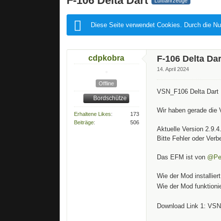
F-106 Delta Dart
Luftfahrzeuge
Diese Seite verwendet Cookies. Durch die Nu
cdpkobra
F-106 Delta Dar
14. April 2024
Offline
VSN_F106 Delta Dar
Bordschütze
Wir haben gerade die 
Erhaltene Likes
173
Beiträge
506
Aktuelle Version 2.9.4
Bitte Fehler oder Ver
Das EFM ist von
@Pe
Wie der Mod installier
Wie der Mod funktioni
Download Link 1: VS